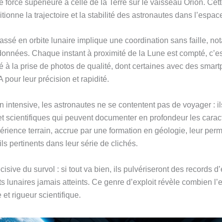
 force supérieure à celle de la Terre sur le vaisseau Orion. Cette
itionne la trajectoire et la stabilité des astronautes dans l’espac
ssé en orbite lunaire implique une coordination sans faille, n
données. Chaque instant à proximité de la Lune est compté, c’e
mé à la prise de photos de qualité, dont certaines avec des sm
 pour leur précision et rapidité.
n intensive, les astronautes ne se contentent pas de voyager : i
et scientifiques qui peuvent documenter en profondeur les caract
périence terrain, accrue par une formation en géologie, leur per
ils pertinents dans leur série de clichés.
décisive du survol : si tout va bien, ils pulvériseront des records
s lunaires jamais atteints. Ce genre d’exploit révèle combien l’e
t rigueur scientifique.