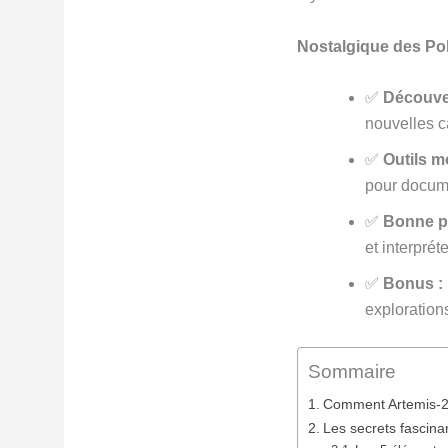
Nostalgique des Pola
✅
Découver
nouvelles c
✅
Outils m
pour docume
✅
Bonne pr
et interprét
✅
Bonus :
explorations
Sommaire
Comment Artemis-2 
Les secrets fascina