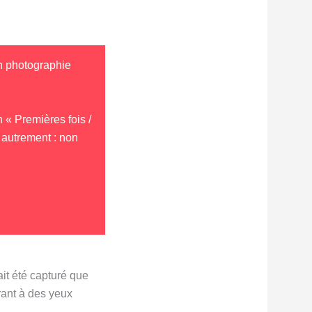
en photographie
n « Premières fois /
 autrement : non
it été capturé que
rant à des yeux