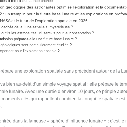
lés à retenir sur la face cachée :
n géologique des astronautes optimise l’exploration et la documentati
 : un tremplin pour la future base lunaire et les explorations en profo
NASA et le futur de l’exploration spatiale en 2026
e cachée de la Lune est-elle si mystérieuse ?
utils les astronautes utilisent-ils pour leur observation ?
ission prépare-t-elle une future base lunaire ?
géologiques sont particulièrement étudiés ?
mportant pour l’exploration spatiale ?
 :
épare une exploration spatiale sans précédent autour de la L
va bien au-delà d’un simple voyage spatial ; elle prépare le ter
iale lunaire. Avec une durée d’environ 10 jours, ce périple autou
e moments clés qui rappellent combien la conquête spatiale est 
.
’entrée dans la fameuse « sphère d’influence lunaire » : c’est le