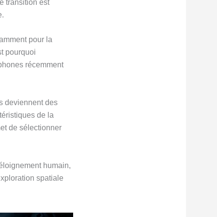
 transition est
e.
otamment pour la
st pourquoi
artphones récemment
ls deviennent des
éristiques de la
met de sélectionner
 d’éloignement humain,
xploration spatiale