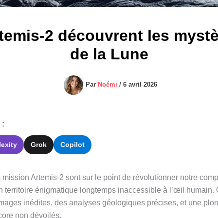
temis-2 découvrent les mystè
de la Lune
Par
Noémi
/
6 avril 2026
 :
lexity
Grok
Copilot
 mission Artemis-2 sont sur le point de révolutionner notre com
 territoire énigmatique longtemps inaccessible à l’œil humain. C
s images inédites, des analyses géologiques précises, et une pl
core non dévoilés.