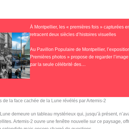
À Montpellier, les « premières fois » capturées 
retracent deux siècles d’histoires visuelles
Au Pavillon Populaire de Montpellier, l’expositio
Premières photos » propose de regarder l’image
par la seule célébrité des…
s de la face cachée de la Lune révélés par Artemis-2
Lune demeure un tableau mystérieux qui, jusqu’à présent, n’ava
ellites. Artemis-2 ouvre une fenêtre nouvelle sur ce paysage, off
 splendide mais encore chargé de questions.