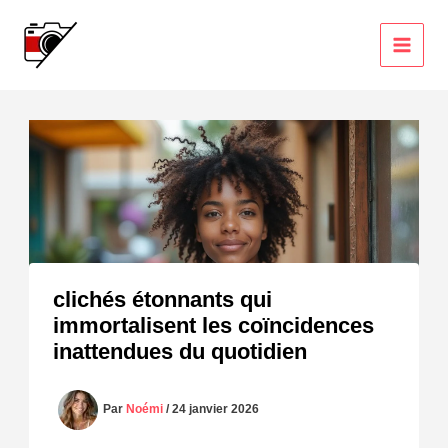
Aller
au
contenu
clichés étonnants qui
immortalisent les coïncidences
inattendues du quotidien
Par
Noémi
/
24 janvier 2026