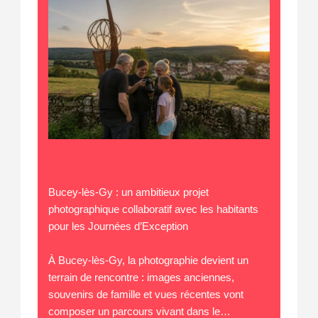
Bucey-lès-Gy : un ambitieux projet
photographique collaboratif avec les habitants
pour les Journées d’Exception
À Bucey-lès-Gy, la photographie devient un
terrain de rencontre : images anciennes,
souvenirs de famille et vues récentes vont
composer un parcours vivant dans le…