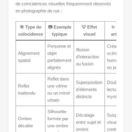
de coïncidences visuelles fréquemment observés
en photographie de rue :
🎯 Type de
📷 Exemple
💡 Effet
✨ Impact
coïncidence
typique
visuel
artistique
Personne et
Création de
Illusion
Alignement
objet
scènes
d’interaction
spatial
parfaitement
humoristiqu
ou fusion
alignés
ou poétiques
Reflet dans
Superposition
Double
Reflet
une vitrine
d’éléments
lecture,
inattendu
ou un miroir
distincts
mystère
urbain
Silhouette
Décalage
Suspense
Ombre
formée par
entre sujet et
visuel,
décalée
une ombre
ombre
contraste