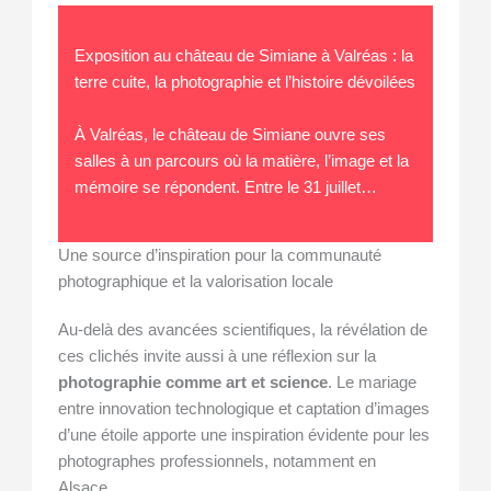
Exposition au château de Simiane à Valréas : la
terre cuite, la photographie et l’histoire dévoilées
À Valréas, le château de Simiane ouvre ses
salles à un parcours où la matière, l’image et la
mémoire se répondent. Entre le 31 juillet…
Une source d’inspiration pour la communauté
photographique et la valorisation locale
Au-delà des avancées scientifiques, la révélation de
ces clichés invite aussi à une réflexion sur la
photographie comme art et science
. Le mariage
entre innovation technologique et captation d’images
d’une étoile apporte une inspiration évidente pour les
photographes professionnels, notamment en
Alsace.