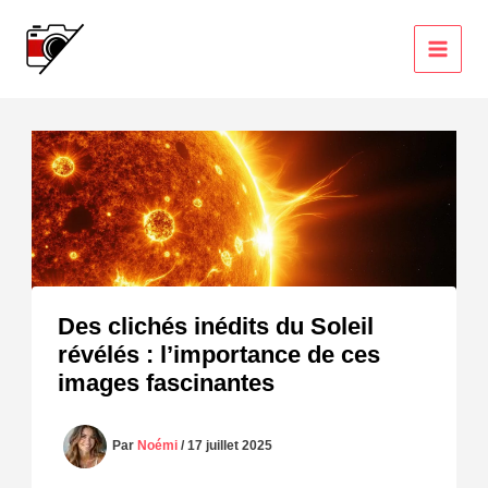
Aller
au
contenu
Des clichés inédits du Soleil
révélés : l’importance de ces
images fascinantes
Par
Noémi
/
17 juillet 2025