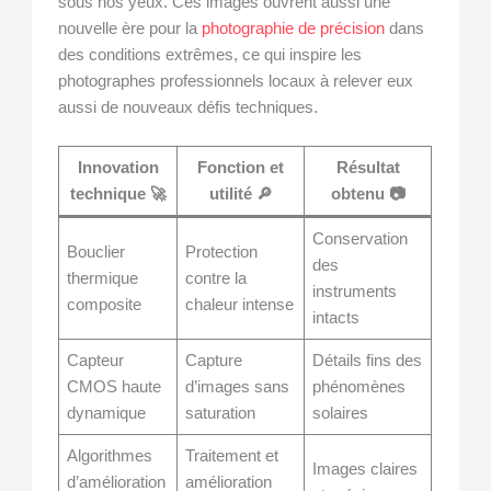
sous nos yeux. Ces images ouvrent aussi une
nouvelle ère pour la
photographie de précision
dans
des conditions extrêmes, ce qui inspire les
photographes professionnels locaux à relever eux
aussi de nouveaux défis techniques.
Innovation
Fonction et
Résultat
technique 🚀
utilité 🔎
obtenu 📷
Conservation
Bouclier
Protection
des
thermique
contre la
instruments
composite
chaleur intense
intacts
Capteur
Capture
Détails fins des
CMOS haute
d’images sans
phénomènes
dynamique
saturation
solaires
Algorithmes
Traitement et
Images claires
d’amélioration
amélioration