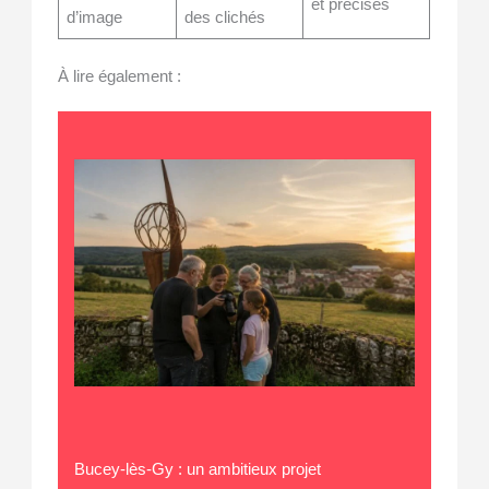
et précises
d’image
des clichés
À lire également :
Bucey-lès-Gy : un ambitieux projet