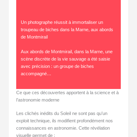
Un photographe réussit à immortaliser un
troupeau de biches dans la Marne, aux abords
de Montmirail
Aux abords de Montmirail, dans la Marne, une
scène discrète de la vie sauvage a été saisie
avec précision : un groupe de biches
accompagné…
Ce que ces découvertes apportent à la science et à
l’astronomie moderne
Les clichés inédits du Soleil ne sont pas qu’un
exploit technique, ils modifient profondément nos
connaissances en astronomie. Cette révélation
visuelle permet de :