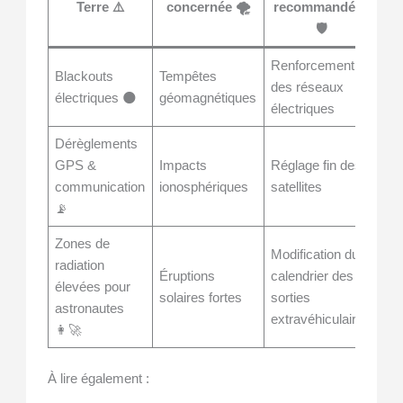
Terre ⚠️
concernée 🌪️
recommandées
🛡️
Renforcement
Blackouts
Tempêtes
des réseaux
électriques 🌑
géomagnétiques
électriques
Dérèglements
GPS &
Impacts
Réglage fin des
communication
ionosphériques
satellites
📡
Zones de
Modification du
radiation
Éruptions
calendrier des
élevées pour
solaires fortes
sorties
astronautes
extravéhiculaires
👩‍🚀
À lire également :