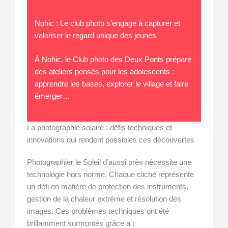
Nohic : Le club photo s’engage à capturer et
valoriser le regard unique des jeunes
À Nohic, le Club photo des Deux Ponts prépare
des ateliers pensés pour les adolescents :
apprendre les bases, explorer le village et faire
émerger…
La photographie solaire : défis techniques et
innovations qui rendent possibles ces découvertes
Photographier le Soleil d’aussi près nécessite une
technologie hors norme. Chaque cliché représente
un défi en matière de protection des instruments,
gestion de la chaleur extrême et résolution des
images. Ces problèmes techniques ont été
brillamment surmontés grâce à :