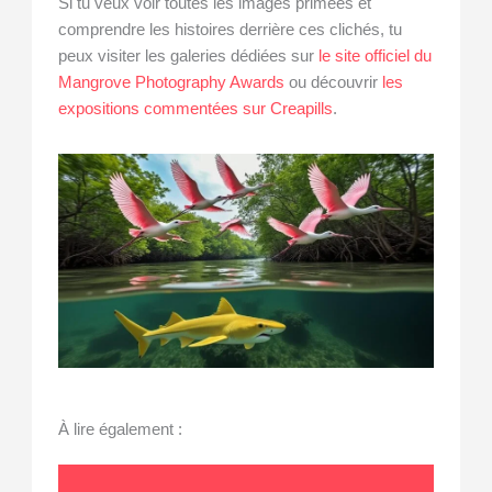
Si tu veux voir toutes les images primées et
comprendre les histoires derrière ces clichés, tu
peux visiter les galeries dédiées sur
le site officiel du
Mangrove Photography Awards
ou découvrir
les
expositions commentées sur Creapills
.
À lire également :