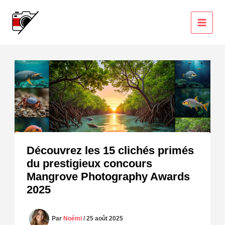
Aller
au
contenu
Découvrez les 15 clichés primés
du prestigieux concours
Mangrove Photography Awards
2025
Par
Noémi
/
25 août 2025