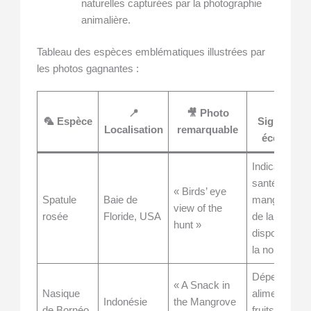
naturelles capturées par la photographie
animalière.
Tableau des espèces emblématiques illustrées par
les photos gagnantes :
🌱
📍
🎥 Photo
🦜 Espèce
Significati
Localisation
remarquable
écologiqu
Indicateur de
santé des
« Birds’ eye
Spatule
Baie de
mangroves e
view of the
rosée
Floride, USA
de la
hunt »
disponibilité 
la nourriture
Dépendance
« A Snack in
Nasique
alimentaire 
Indonésie
the Mangrove
de Bornéo
fruits de