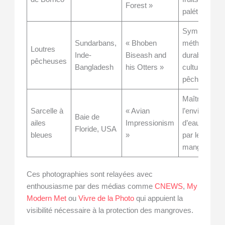
Forest »
palétuvier
Symbole d’u
Sundarbans,
« Bhoben
méthode
Loutres
Inde-
Biseash and
durable et
pêcheuses
Bangladesh
his Otters »
culturelle de
pêche
Maîtrise de
Sarcelle à
« Avian
l’environnem
Baie de
ailes
Impressionism
d’eau douce
Floride, USA
bleues
»
par les
mangroves
Ces photographies sont relayées avec
enthousiasme par des médias comme
CNEWS
,
My
Modern Met
ou
Vivre de la Photo
qui appuient la
visibilité nécessaire à la protection des mangroves.