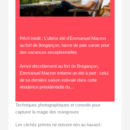
Récit inédit : L’ultime été d’Emmanuel Macron
au fort de Brégançon, havre de paix varois pour
des vacances exceptionnelles
Arrivé discrètement au fort de Brégançon,
Emmanuel Macron entame un été à part : celui
de sa dernière saison estivale dans cette
résidence présidentielle du…
Techniques photographiques et conseils pour
capturer la magie des mangroves
Les clichés primés ne doivent rien au hasard :