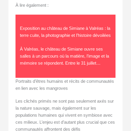
À lire également :
Exposition au château de Simiane à Valréas : la
terre cuite, la photographie et l’histoire dévoilées
À Valréas, le château de Simiane ouvre ses
salles à un parcours où la matière, l’image et la
mémoire se répondent. Entre le 31 juillet…
Portraits d’êtres humains et récits de communautés
en lien avec les mangroves
Les clichés primés ne sont pas seulement axés sur
la nature sauvage, mais également sur les
populations humaines qui vivent en symbiose avec
ces milieux. L’enjeu est d’autant plus crucial que ces
communautés affrontent des défis