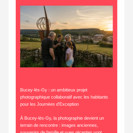
Bucey-lès-Gy : un ambitieux projet
photographique collaboratif avec les habitants
pour les Journées d’Exception
À Bucey-lès-Gy, la photographie devient un
terrain de rencontre : images anciennes,
souvenirs de famille et vues récentes vont