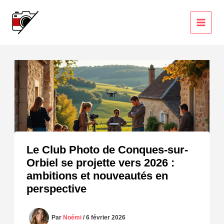
Aller
au
contenu
Le Club Photo de Conques-sur-
Orbiel se projette vers 2026 :
ambitions et nouveautés en
perspective
Par
Noémi
/
6 février 2026