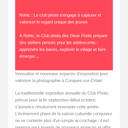
Nohic : Le club photo s’engage à capturer et
valoriser le regard unique des jeunes
À Nohic, le Club photo des Deux Ponts prépare
des ateliers pensés pour les adolescents :
apprendre les bases, explorer le village et faire
émerger…
Innovation et nouveaux espaces d’exposition pour
valoriser la photographie à Conques-sur-Orbiel
La traditionnelle exposition annuelle du Club Photo,
prévue pour la fin septembre-début octobre,
s’annonce résolument innovante cette année.
L’événement phare de la saison culturelle conquoise
ne se contente plus d’un simple accrochage ; il est
repensé pour investir de nouveaux espaces et offrir