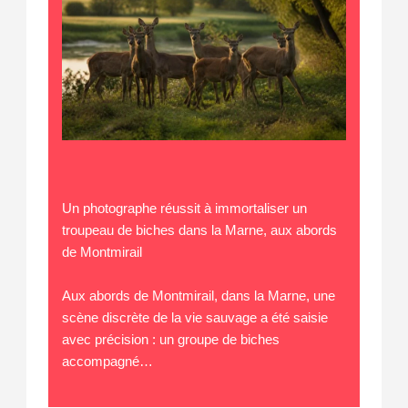
Un photographe réussit à immortaliser un
troupeau de biches dans la Marne, aux abords
de Montmirail
Aux abords de Montmirail, dans la Marne, une
scène discrète de la vie sauvage a été saisie
avec précision : un groupe de biches
accompagné…