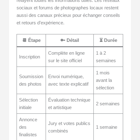
relayent toutes les informations utiles. Les réseaux
sociaux et forums de photographes locaux restent
aussi des canaux précieux pour échanger conseils
et retours d’expérience.
📆 Étape
🔑 Détail
⏳ Durée
Complète en ligne
1 à 2
Inscription
sur le site officiel
semaines
1 mois
Soumission
Envoi numérique,
avant la
des photos
avec texte explicatif
sélection
Sélection
Évaluation technique
2 semaines
initiale
et artistique
Annonce
Jury et votes publics
des
1 semaine
combinés
finalistes