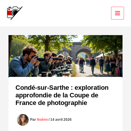
Aller
au
contenu
Condé-sur-Sarthe : exploration
approfondie de la Coupe de
France de photographie
Par
Noémi
/
14 avril 2026