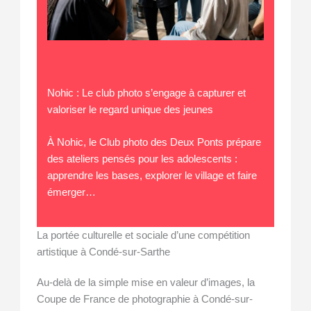
Nohic : Le club photo s’engage à capturer et
valoriser le regard unique des jeunes
À Nohic, le Club photo des Deux Ponts prépare
des ateliers pensés pour les adolescents :
apprendre les bases, explorer le village et faire
émerger…
La portée culturelle et sociale d’une compétition
artistique à Condé-sur-Sarthe
Au-delà de la simple mise en valeur d’images, la
Coupe de France de photographie à Condé-sur-