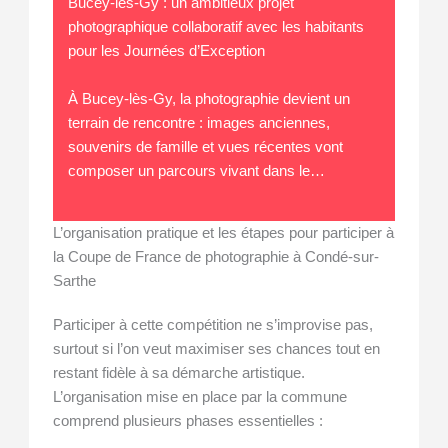
Bucey-lès-Gy : un ambitieux projet
photographique collaboratif avec les habitants
pour les Journées d’Exception
À Bucey-lès-Gy, la photographie devient un
terrain de rencontre : images anciennes,
souvenirs de famille et vues récentes vont
composer un parcours vivant dans le…
L’organisation pratique et les étapes pour participer à
la Coupe de France de photographie à Condé-sur-
Sarthe
Participer à cette compétition ne s’improvise pas,
surtout si l’on veut maximiser ses chances tout en
restant fidèle à sa démarche artistique.
L’organisation mise en place par la commune
comprend plusieurs phases essentielles :