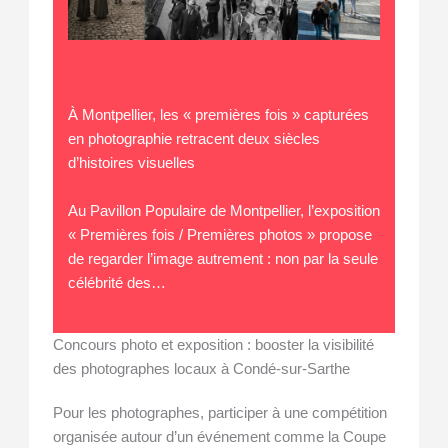
À Montpellier, les « premières fois » capturées
en photographie retracent deux siècles
d’histoires visuelles
Au Pavillon Populaire de Montpellier, l’exposition
« Premières fois / Premières photos » propose
de regarder l’image autrement : non par la seule
célébrité des…
Concours photo et exposition : booster la visibilité
des photographes locaux à Condé-sur-Sarthe
Pour les photographes, participer à une compétition
organisée autour d’un événement comme la Coupe