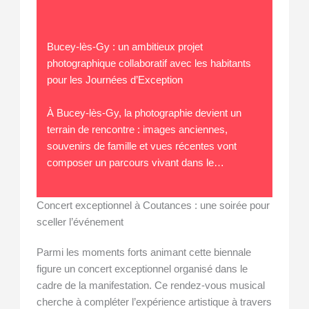
Bucey-lès-Gy : un ambitieux projet
photographique collaboratif avec les habitants
pour les Journées d’Exception
À Bucey-lès-Gy, la photographie devient un
terrain de rencontre : images anciennes,
souvenirs de famille et vues récentes vont
composer un parcours vivant dans le…
Concert exceptionnel à Coutances : une soirée pour
sceller l’événement
Parmi les moments forts animant cette biennale
figure un concert exceptionnel organisé dans le
cadre de la manifestation. Ce rendez-vous musical
cherche à compléter l’expérience artistique à travers