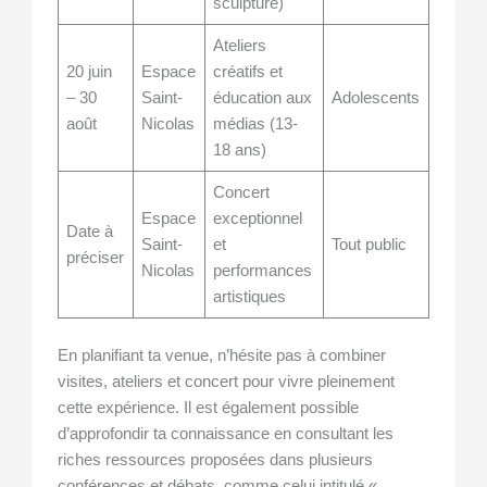
sculpture)
Ateliers
20 juin
Espace
créatifs et
Inscrip
– 30
Saint-
éducation aux
Adolescents
recom
août
Nicolas
médias (13-
18 ans)
Concert
Espace
exceptionnel
Date à
Saint-
et
Tout public
Billette
préciser
Nicolas
performances
artistiques
En planifiant ta venue, n’hésite pas à combiner
visites, ateliers et concert pour vivre pleinement
cette expérience. Il est également possible
d’approfondir ta connaissance en consultant les
riches ressources proposées dans plusieurs
conférences et débats, comme celui intitulé «