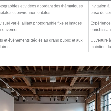
tographies et vidéos abordant des thématiques
Invitation à 
iétales et environnementales
prise de co
 visuel varié, alliant photographie fixe et images
Expérience
 mouvement
enrichissan
ifs et événements dédiés au grand public et aux
Ouverture à
laires
maintien du 