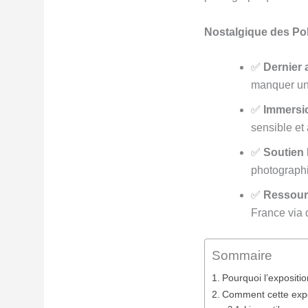
Nostalgique des Pola
✅
Dernier 
manquer un
✅
Immersio
sensible et
✅
Soutien 
photographi
✅
Ressour
France via 
Sommaire
Pourquoi l’expositio
Comment cette exposi