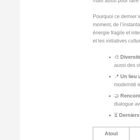
mais aussi pour faire 
Pourquoi ce dernier in
moment, de l’instantan
énergie fragile et in
et les initiatives cul
🎨
Diversi
aussi des vi
📍
Un lieu 
modernité et
🤝
Rencont
dialogue av
⏳
Derniers
Atout