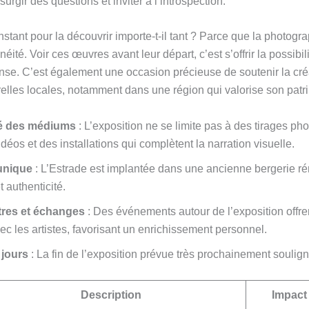
surgir des questions et inviter à l’introspection.
stant pour la découvrir importe-t-il tant ? Parce que la photogra
éité. Voir ces œuvres avant leur départ, c’est s’offrir la possibili
tense. C’est également une occasion précieuse de soutenir la c
turelles locales, notamment dans une région qui valorise son patr
té des médiums
: L’exposition ne se limite pas à des tirages pho
déos et des installations qui complètent la narration visuelle.
unique
: L’Estrade est implantée dans une ancienne bergerie r
 authenticité.
res et échanges
: Des événements autour de l’exposition offr
ec les artistes, favorisant un enrichissement personnel.
 jours
: La fin de l’exposition prévue très prochainement souligne
Description
Impact 