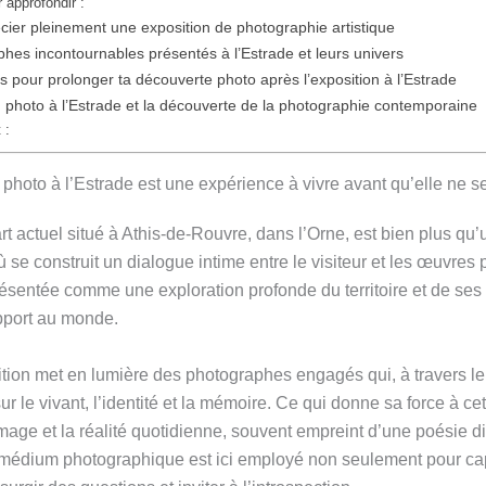
r approfondir :
cier pleinement une exposition de photographie artistique
es incontournables présentés à l’Estrade et leurs univers
s pour prolonger ta découverte photo après l’exposition à l’Estrade
n photo à l’Estrade et la découverte de la photographie contemporaine
 :
 photo à l’Estrade est une expérience à vivre avant qu’elle ne s
rt actuel situé à Athis-de-Rouvre, dans l’Orne, est bien plus qu’
où se construit un dialogue intime entre le visiteur et les œuvre
ésentée comme une exploration profonde du territoire et de ses h
apport au monde.
tion met en lumière des photographes engagés qui, à travers leu
ur le vivant, l’identité et la mémoire. Ce qui donne sa force à cet
’image et la réalité quotidienne, souvent empreint d’une poésie d
 médium photographique est ici employé non seulement pour ca