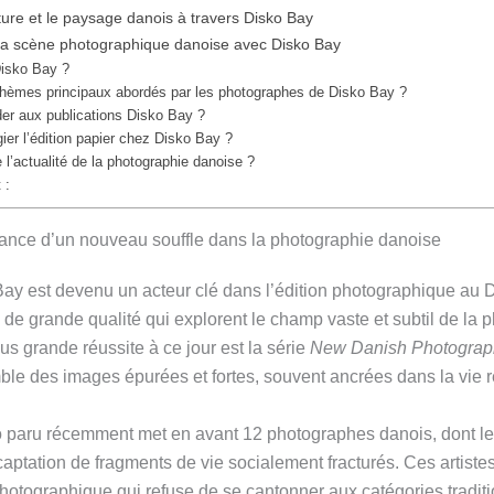
ure et le paysage danois à travers Disko Bay
a scène photographique danoise avec Disko Bay
Disko Bay ?
thèmes principaux abordés par les photographes de Disko Bay ?
r aux publications Disko Bay ?
gier l’édition papier chez Disko Bay ?
l’actualité de la photographie danoise ?
 :
sance d’un nouveau souffle dans la photographie danoise
ay est devenu un acteur clé dans l’édition photographique a
 de grande qualité qui explorent le champ vaste et subtil de la 
s grande réussite à ce jour est la série
New Danish Photograp
le des images épurées et fortes, souvent ancrées dans la vie r
aru récemment met en avant 12 photographes danois, dont les
a captation de fragments de vie socialement fracturés. Ces artiste
photographique qui refuse de se cantonner aux catégories tradit