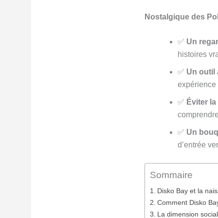
Nostalgique des Pola
✅
Un rega
histoires vr
✅
Un outil
expérience 
✅
Éviter l
comprendre
✅
Un bouqu
d’entrée ve
Sommaire
Disko Bay et la nai
Comment Disko Bay 
La dimension socia