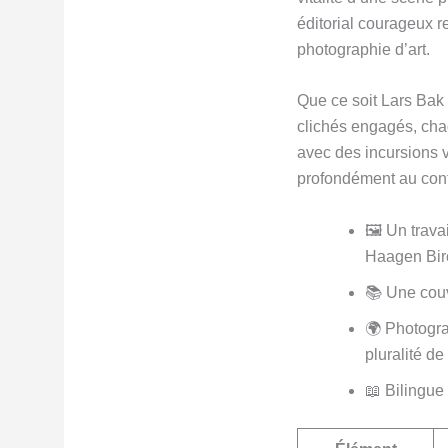
éditorial courageux r
photographie d’art.
Que ce soit Lars Bak
clichés engagés, cha
avec des incursions v
profondément au cont
🖼️ Un trav
Haagen Bir
📚 Une couv
🌍 Photogra
pluralité de
📖 Bilingue 