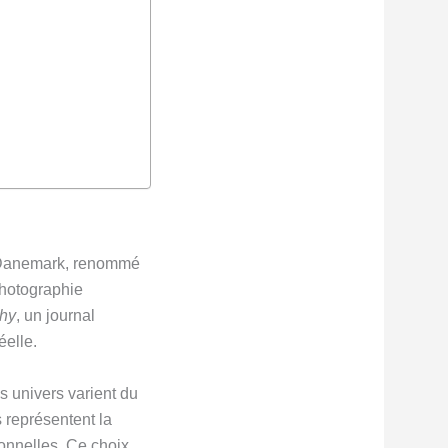
u Danemark, renommé
photographie
hy
, un journal
éelle.
 univers varient du
s représentent la
ionnelles. Ce choix