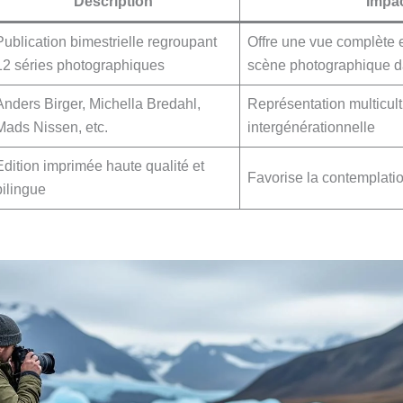
Description
Impa
Publication bimestrielle regroupant
Offre une vue complète et
12 séries photographiques
scène photographique d
Anders Birger, Michella Bredahl,
Représentation multicult
Mads Nissen, etc.
intergénérationnelle
Edition imprimée haute qualité et
Favorise la contemplation
bilingue