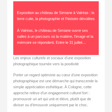
Exposition au château de Simiane à Valréas : la
terre cuite, la photographie et l’histoire dévoilées
À Valréas, le château de Simiane ouvre ses
salles à un parcours où la matière, l’image et la
mémoire se répondent. Entre le 31 juillet…
Les enjeux culturels et sociaux d’une exposition
photographique tournée vers la positivité
Porter un regard optimiste au cœur d’une exposition
photographique est une démarche qui transcende la
simple appréciation esthétique. À Cologne, cette
approche relève d’un engagement culturel fort :
promouvoir un art qui unit et élève, plutôt que de
diviser ou d’émouvoir uniquement par le choc.