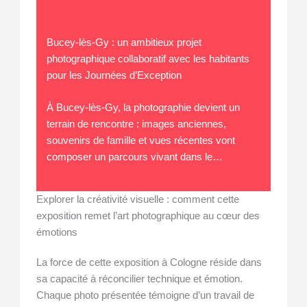
Bucey-lès-Gy : un ambitieux projet
photographique collaboratif avec les habitants
pour les Journées d’Exception
À Bucey-lès-Gy, la photographie devient un
terrain de rencontre : images anciennes,
souvenirs de famille et vues récentes vont
composer un parcours vivant dans le…
Explorer la créativité visuelle : comment cette
exposition remet l’art photographique au cœur des
émotions
La force de cette exposition à Cologne réside dans
sa capacité à réconcilier technique et émotion.
Chaque photo présentée témoigne d’un travail de