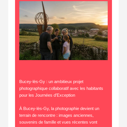
Bucey-lès-Gy : un ambitieux projet
photographique collaboratif avec les habitants
pour les Journées d’Exception
À Bucey-lès-Gy, la photographie devient un
terrain de rencontre : images anciennes,
souvenirs de famille et vues récentes vont