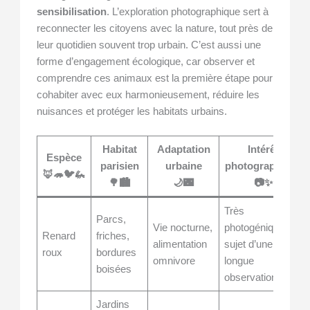
sensibilisation
. L’exploration photographique sert à
reconnecter les citoyens avec la nature, tout près de
leur quotidien souvent trop urbain. C’est aussi une
forme d’engagement écologique, car observer et
comprendre ces animaux est la première étape pour
cohabiter avec eux harmonieusement, réduire les
nuisances et protéger les habitats urbains.
Habitat
Adaptation
Intérêt
Espèce
parisien
urbaine
photographique
🦊🦔🐦🦗
🌳🏙️
🌙🌃
📷✨
Très
Parcs,
Vie nocturne,
photogénique,
Renard
friches,
alimentation
sujet d’une
roux
bordures
omnivore
longue
boisées
observation
Jardins