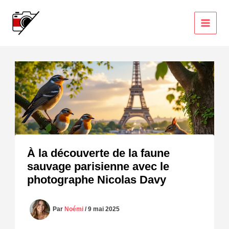
Aller
au
contenu
À la découverte de la faune
sauvage parisienne avec le
photographe Nicolas Davy
Par
Noémi
/
9 mai 2025