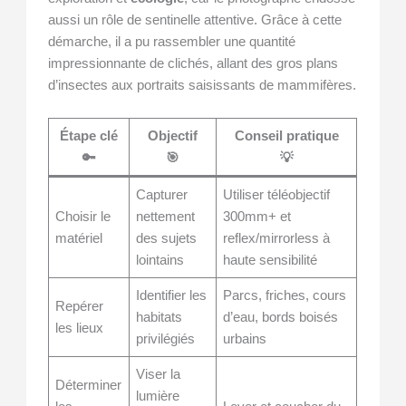
aussi un rôle de sentinelle attentive. Grâce à cette
démarche, il a pu rassembler une quantité
impressionnante de clichés, allant des gros plans
d’insectes aux portraits saisissants de mammifères.
Étape clé
Objectif
Conseil pratique
🔑
🎯
💡
Capturer
Utiliser téléobjectif
Choisir le
nettement
300mm+ et
matériel
des sujets
reflex/mirrorless à
lointains
haute sensibilité
Identifier les
Parcs, friches, cours
Repérer
habitats
d’eau, bords boisés
les lieux
privilégiés
urbains
Viser la
Déterminer
lumière