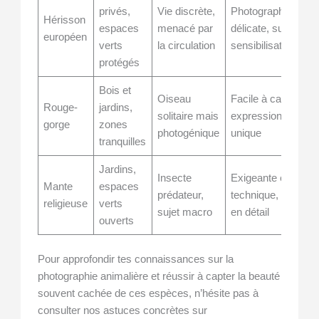
privés,
Vie discrète,
Photographie
Hérisson
espaces
menacé par
délicate, sujet de
européen
verts
la circulation
sensibilisation
protégés
Bois et
Oiseau
Facile à capturer,
Rouge-
jardins,
solitaire mais
expression
gorge
zones
photogénique
unique
tranquilles
Jardins,
Insecte
Exigeante en
Mante
espaces
prédateur,
technique, riche
religieuse
verts
sujet macro
en détail
ouverts
Pour approfondir tes connaissances sur la
photographie animalière et réussir à capter la beauté
souvent cachée de ces espèces, n’hésite pas à
consulter nos astuces concrètes sur