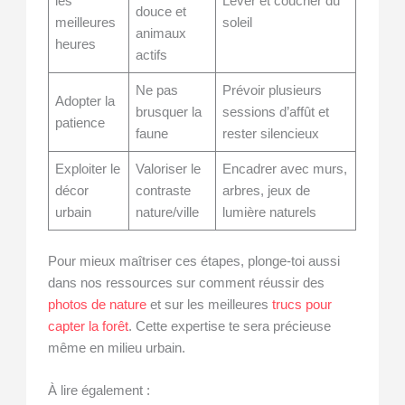
les
Lever et coucher du
douce et
meilleures
soleil
animaux
heures
actifs
Ne pas
Prévoir plusieurs
Adopter la
brusquer la
sessions d’affût et
patience
faune
rester silencieux
Exploiter le
Valoriser le
Encadrer avec murs,
décor
contraste
arbres, jeux de
urbain
nature/ville
lumière naturels
Pour mieux maîtriser ces étapes, plonge-toi aussi
dans nos ressources sur comment réussir des
photos de nature
et sur les meilleures
trucs pour
capter la forêt
. Cette expertise te sera précieuse
même en milieu urbain.
À lire également :