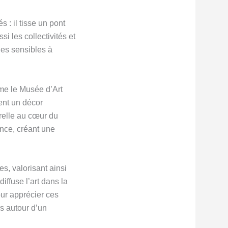
 : il tisse un pont
i les collectivités et
hes sensibles à
me le Musée d’Art
ent un décor
relle au cœur du
ance, créant une
s, valorisant ainsi
iffuse l’art dans la
our apprécier ces
rs autour d’un