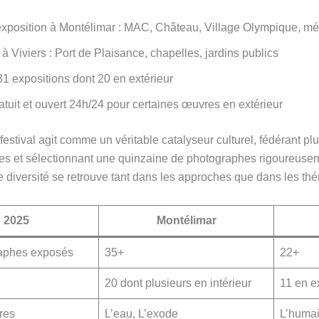
exposition à Montélimar : MAC, Château, Village Olympique, m
à Viviers : Port de Plaisance, chapelles, jardins publics
31 expositions dont 20 en extérieur
tuit et ouvert 24h/24 pour certaines œuvres en extérieur
 festival agit comme un véritable catalyseur culturel, fédérant pl
es et sélectionnant une quinzaine de photographes rigoureusem
te diversité se retrouve tant dans les approches que dans les t
n 2025
Montélimar
aphes exposés
35+
22+
20 dont plusieurs en intérieur
11 en e
res
L’eau, L’exode
L’humai