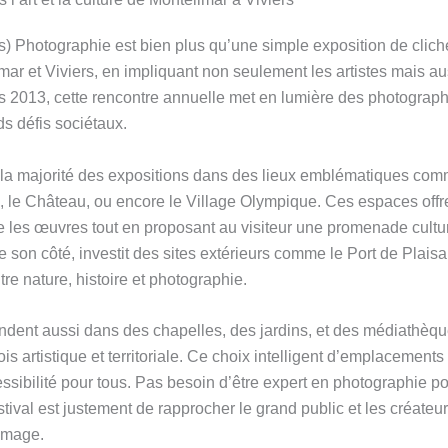
s) Photographie est bien plus qu’une simple exposition de clichés
mar et Viviers, en impliquant non seulement les artistes mais auss
is 2013, cette rencontre annuelle met en lumière des photograp
s défis sociétaux.
 la majorité des expositions dans des lieux emblématiques com
le Château, ou encore le Village Olympique. Ces espaces offr
ie les œuvres tout en proposant au visiteur une promenade cultu
de son côté, investit des sites extérieurs comme le Port de Plais
tre nature, histoire et photographie.
ndent aussi dans des chapelles, des jardins, et des médiathèque
is artistique et territoriale. Ce choix intelligent d’emplacements d
ccessibilité pour tous. Pas besoin d’être expert en photographie p
stival est justement de rapprocher le grand public et les créateu
’image.