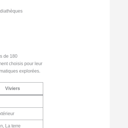
édiathèques
us de 180
ent choisis pour leur
hématiques explorées.
Viviers
xtérieur
n, La terre