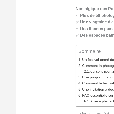
Nostalgique des Pola
✅
Plus de 50 photo
✅
Une vingtaine d’e
✅
Des thèmes puis
✅
Des espaces patr
Sommaire
Un festival ancré da
Comment la photogra
Conseils pour ap
Une programmation r
Comment le festival 
Une invitation à dé
FAQ essentielle sur
À lire également
Un festival ancré dans