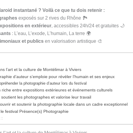
roid instantané ? Voilà ce que tu dois retenir :
graphes
exposés sur 2 rives du Rhône 🏞️
xpositions en extérieur
, accessibles 24h/24 et gratuites 🌙
sants
: L’eau, L’exode, L’humain, La terre 🌍
imoniaux et publics
en valorisation artistique 🎨
ns l’art et la culture de Montélimar à Viviers
phie d’auteur s’emploie pour révéler l’humain et ses enjeux
préhender la photographie d’auteur lors du festival
iche entre expositions extérieures et événements culturels
soutient les photographes et valorise leur travail
couvrir et soutenir la photographie locale dans un cadre exceptionnel
 le festival Présence(s) Photographie
 :
 l’art et la culture de Montélimar à Viviers