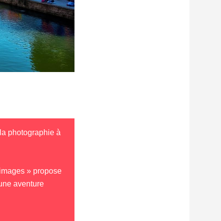
la photographie à
’images » propose
une aventure