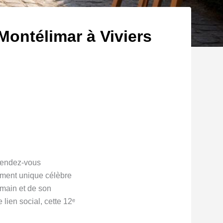
Montélimar à Viviers
 rendez-vous
ement unique célèbre
umain et de son
 lien social, cette 12ᵉ