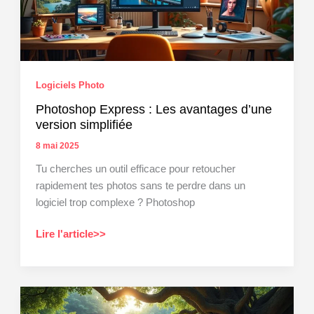
le
photographe
Nicolas
Davy
Logiciels Photo
Photoshop Express : Les avantages d’une
version simplifiée
8 mai 2025
Tu cherches un outil efficace pour retoucher
rapidement tes photos sans te perdre dans un
logiciel trop complexe ? Photoshop
Photoshop
Lire l'article>>
Express
:
Les
avantages