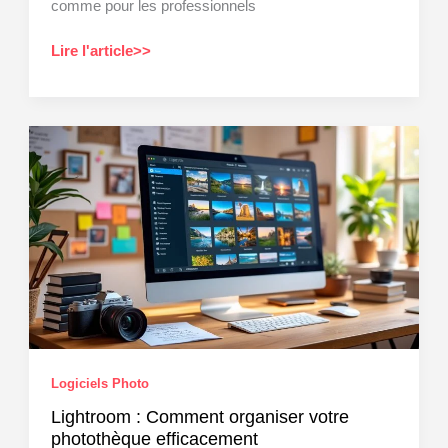
comme pour les professionnels
Befunky
Lire l'article>>
:
Créer
des
collages
photos
en
ligne
Logiciels Photo
Lightroom : Comment organiser votre
photothèque efficacement