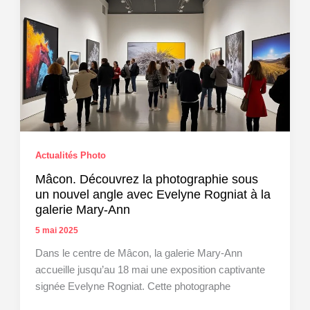
pour
immortaliser
vos
souvenirs
de
vacances
Actualités Photo
Mâcon. Découvrez la photographie sous
un nouvel angle avec Evelyne Rogniat à la
galerie Mary-Ann
5 mai 2025
Dans le centre de Mâcon, la galerie Mary-Ann
accueille jusqu’au 18 mai une exposition captivante
signée Evelyne Rogniat. Cette photographe