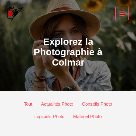
Aller
au
contenu
Explorez la
Photographie à
Colmar
Filtrer
Tout
Actualités Photo
Conseils Photo
les
publications
Logiciels Photo
Matériel Photo
par
catégorie