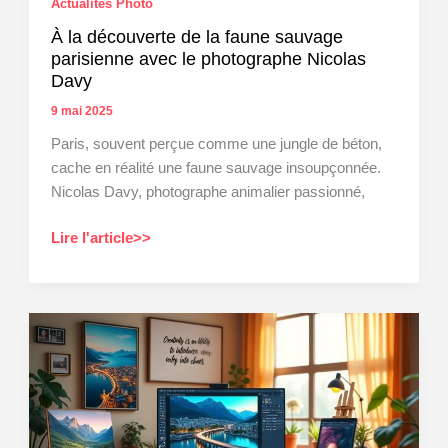
Actualités Photo
À la découverte de la faune sauvage
parisienne avec le photographe Nicolas
Davy
9 mai 2025
Paris, souvent perçue comme une jungle de béton,
cache en réalité une faune sauvage insoupçonnée.
Nicolas Davy, photographe animalier passionné,
À
Lire l'article>>
la
découverte
de
la
faune
sauvage
parisienne
avec