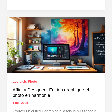
du
prix
de
photographie
Saltzman-
Leibovitz
décerné
à
Zélie
Hallosserie
Logiciels Photo
Affinity Designer : Édition graphique et
photo en harmonie
1 mai 2025
Trouver un outil qui combine à la fois la puissance du