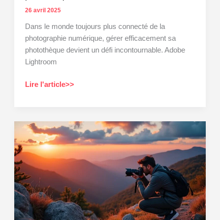
26 avril 2025
Dans le monde toujours plus connecté de la
photographie numérique, gérer efficacement sa
photothèque devient un défi incontournable. Adobe
Lightroom
Lightroom
Lire l'article>>
:
Comment
organiser
votre
photothèque
efficacement