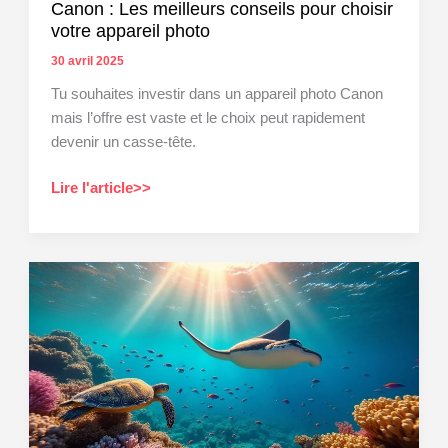
Canon : Les meilleurs conseils pour choisir
votre appareil photo
30 avril 2025
Tu souhaites investir dans un appareil photo Canon
mais l’offre est vaste et le choix peut rapidement
devenir un casse-tête.
Canon
Lire l'article>>
:
Les
meilleurs
conseils
pour
choisir
votre
appareil
photo