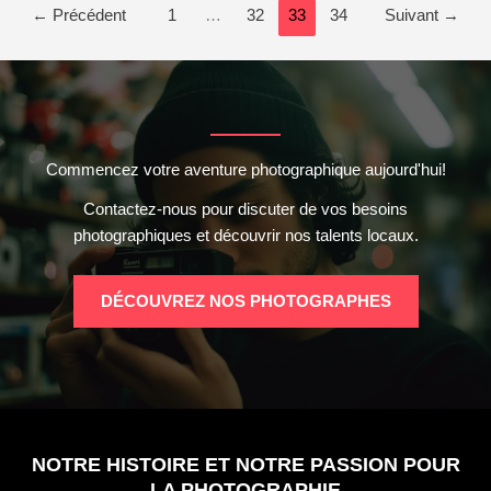
←
Précédent
1
…
32
33
34
Suivant
→
en
photo
?
Commencez votre aventure photographique aujourd'hui!
Contactez-nous pour discuter de vos besoins
photographiques et découvrir nos talents locaux.
DÉCOUVREZ NOS PHOTOGRAPHES
NOTRE HISTOIRE ET NOTRE PASSION POUR
LA PHOTOGRAPHIE