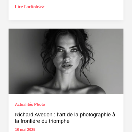
Kodak
Lire l'article>>
:
L’importance
de
la
post-
production
en
photo
Actualités Photo
Richard Avedon : l’art de la photographie à
la frontière du triomphe
10 mai 2025