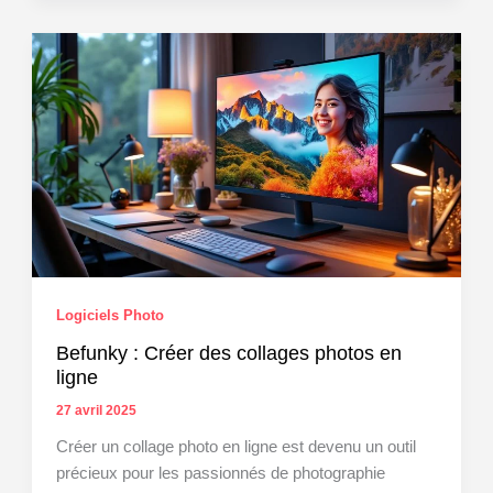
Belle
:
une
photographe
animalière
présente
sa
première
exposition
Logiciels Photo
Befunky : Créer des collages photos en
ligne
27 avril 2025
Créer un collage photo en ligne est devenu un outil
précieux pour les passionnés de photographie