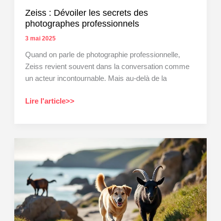
Zeiss : Dévoiler les secrets des
photographes professionnels
3 mai 2025
Quand on parle de photographie professionnelle,
Zeiss revient souvent dans la conversation comme
un acteur incontournable. Mais au-delà de la
Zeiss
Lire l'article>>
:
Dévoiler
les
secrets
des
photographes
professionnels