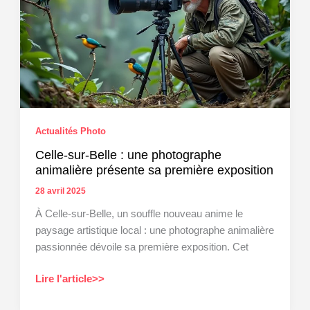
avec
les
photographies
d’Erwan
Carmé
au
CoWorcenx
à
Actualités Photo
Morcenx-
la-
Celle-sur-Belle : une photographe
Nouvelle
animalière présente sa première exposition
28 avril 2025
À Celle-sur-Belle, un souffle nouveau anime le
paysage artistique local : une photographe animalière
passionnée dévoile sa première exposition. Cet
Celle-
Lire l'article>>
sur-