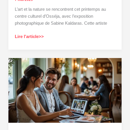
L’art et la nature se rencontrent cet printemps au
centre culturel d’Osséja, avec l’exposition
photographique de Sabine Kaldaras. Cette artiste
Sabine
Lire l'article>>
Kaldaras
présente
ses
œuvres
au
centre
culturel
d’Osséja