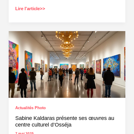
Plongez
Lire l'article>>
dans
les
superbes
œuvres
primées
du
Prix
de
Photographie
environnementale
2025
Actualités Photo
Sabine Kaldaras présente ses œuvres au
centre culturel d’Osséja
7 mai 2025