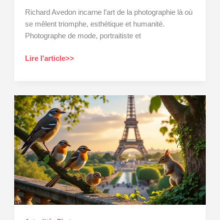
Richard Avedon incarne l’art de la photographie là où
se mêlent triomphe, esthétique et humanité.
Photographe de mode, portraitiste et
Richard
Lire l'article>>
Avedon
:
l’art
de
la
photographie
à
la
frontière
du
triomphe