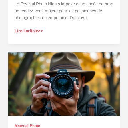
Le Festival Photo Niort s’impose cette année comme
un rendez-vous majeur pour les passionnés de
photographie contemporaine. Du 5 avril
À
Lire l'article>>
Niort,
la
photographie
internationale
émergente
célébrée
Matériel Photo