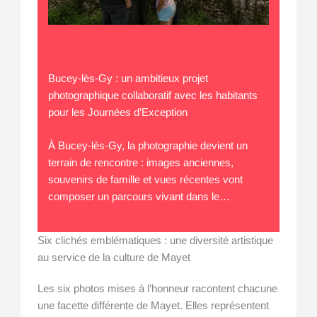
Bucey-lès-Gy : un ambitieux projet
photographique collaboratif avec les habitants
pour les Journées d’Exception
À Bucey-lès-Gy, la photographie devient un
terrain de rencontre : images anciennes,
souvenirs de famille et vues récentes vont
composer un parcours vivant dans le…
Six clichés emblématiques : une diversité artistique
au service de la culture de Mayet
Les six photos mises à l’honneur racontent chacune
une facette différente de Mayet. Elles représentent