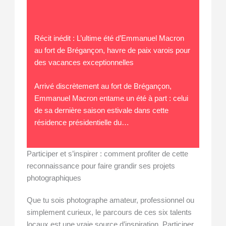
Récit inédit : L’ultime été d’Emmanuel Macron
au fort de Brégançon, havre de paix varois pour
des vacances exceptionnelles
Arrivé discrètement au fort de Brégançon,
Emmanuel Macron entame un été à part : celui
de sa dernière saison estivale dans cette
résidence présidentielle du…
Participer et s’inspirer : comment profiter de cette
reconnaissance pour faire grandir ses projets
photographiques
Que tu sois photographe amateur, professionnel ou
simplement curieux, le parcours de ces six talents
locaux est une vraie source d’inspiration. Participer