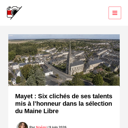
Aller
au
contenu
Mayet : Six clichés de ses talents
mis à l’honneur dans la sélection
du Maine Libre
Par
Noémi
/
9 juin 2026