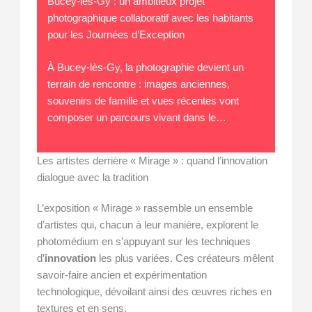
Bucey-lès-Gy : un ambitieux projet
photographique collaboratif avec les habitants
pour les Journées d’Exception
À Bucey-lès-Gy, la photographie devient un
terrain de rencontre : images anciennes,
souvenirs de famille et vues récentes vont
composer un parcours vivant dans le…
Les artistes derrière « Mirage » : quand l’innovation
dialogue avec la tradition
L’exposition « Mirage » rassemble un ensemble
d’artistes qui, chacun à leur manière, explorent le
photomédium en s’appuyant sur les techniques
d’
innovation
les plus variées. Ces créateurs mêlent
savoir-faire ancien et expérimentation
technologique, dévoilant ainsi des œuvres riches en
textures et en sens.