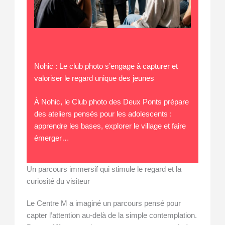
Nohic : Le club photo s’engage à capturer et
valoriser le regard unique des jeunes
À Nohic, le Club photo des Deux Ponts prépare
des ateliers pensés pour les adolescents :
apprendre les bases, explorer le village et faire
émerger…
Un parcours immersif qui stimule le regard et la
curiosité du visiteur
Le Centre M a imaginé un parcours pensé pour
capter l’attention au-delà de la simple contemplation.