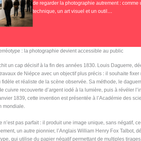
de regarder la photographie autrement : comme 
technique, un art visuel et un outil…
rréotype : la photographie devient accessible au public
hit un cap décisif à la fin des années 1830. Louis Daguerre, dé
 travaux de Niépce avec un objectif plus précis : il souhaite fix
fidèle et réaliste de la scène observée. Sa méthode, le daguerr
 cuivre recouverte d’argent iodé à la lumière, puis à révéler l
janvier 1839, cette invention est présentée à l’Académie des sci
n mondiale.
 n’est pas parfait : il produit une image unique, sans négatif, 
lement, un autre pionnier, l’Anglais William Henry Fox Talbot,
ype, qui utilise du papier négatif permettant de multiples tira