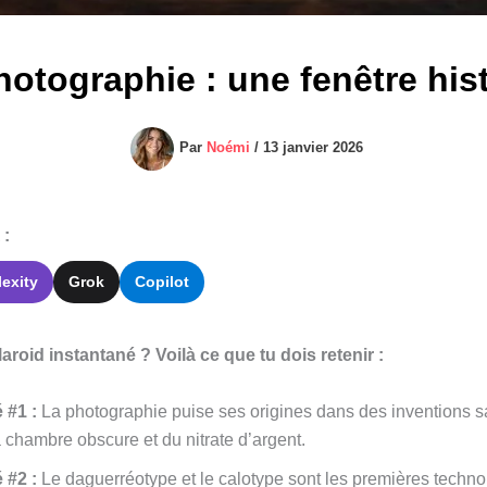
hotographie : une fenêtre hi
Par
Noémi
/
13 janvier 2026
 :
lexity
Grok
Copilot
roid instantané ? Voilà ce que tu dois retenir :
 #1 :
La photographie puise ses origines dans des inventions 
a chambre obscure et du nitrate d’argent.
 #2 :
Le daguerréotype et le calotype sont les premières technol