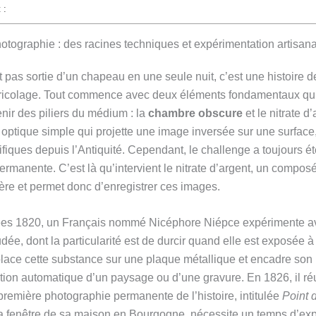
 :
otographie : des racines techniques et expérimentation artisan
 pas sortie d’un chapeau en une seule nuit, c’est une histoire d
bricolage. Tout commence avec deux éléments fondamentaux qui 
nir des piliers du médium : la
chambre obscure
et le nitrate 
f optique simple qui projette une image inversée sur une surfac
fiques depuis l’Antiquité. Cependant, le challenge a toujours été
ermanente. C’est là qu’intervient le nitrate d’argent, un composé
mière et permet donc d’enregistrer ces images.
ées 1820, un Français nommé Nicéphore Niépce expérimente ave
ée, dont la particularité est de durcir quand elle est exposée 
place cette substance sur une plaque métallique et encadre son 
tion automatique d’un paysage ou d’une gravure. En 1826, il réu
remière photographie permanente de l’histoire, intitulée
Point 
la fenêtre de sa maison en Bourgogne, nécessite un temps d’exp