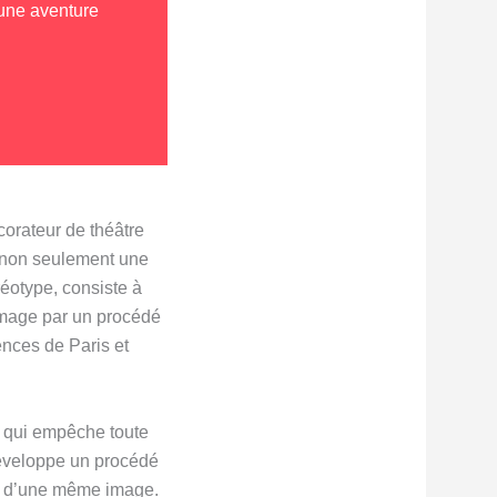
une aventure
corateur de théâtre
er non seulement une
éotype, consiste à
’image par un procédé
ences de Paris et
ce qui empêche toute
 développe un procédé
ges d’une même image.