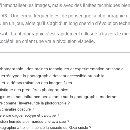
d’immortaliser les images, mais avec des limites techniques bien
 #3 :
Une erreur fréquente est de penser que la photographie es
 en un jour, alors qu’il s’agit d’un long chemin d’évolution techn
 #4 :
La photographie s’est rapidement diffusée à travers le mo
 société, en créant une vraie révolution visuelle.
hotographie : des racines techniques et expérimentation artisanale
uerréotype : la photographie devient accessible au public
 et la démocratisation des images fixes
artistique des premières photographies
ogique et son influence persistante sur la photographie moderne
ré comme l’inventeur de la photographie ?
la chambre obscure ?
ce entre daguerréotype et calotype ?
lodion humide a-t-il marqué une avancée ?
ographie a-t-elle influencé la société du XIXe siècle ?