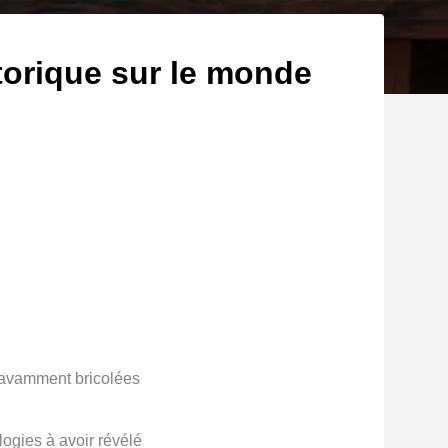
storique sur le monde
savamment bricolées
ogies à avoir révélé