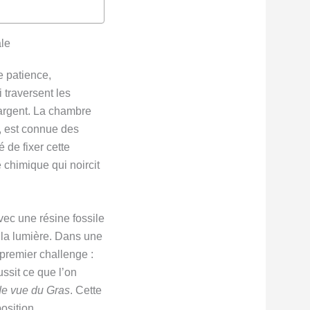
ale
e patience,
traversent les
d’argent. La chambre
e, est connue des
 de fixer cette
 chimique qui noircit
c une résine fossile
à la lumière. Dans une
premier challenge :
ssit ce que l’on
de vue du Gras
. Cette
osition