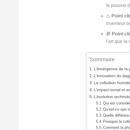
le pouvoir 
⚠️
Point clé
inventeur ou
🎁
Point clé
l’art que la
Sommaire
L’émergence de la p
L’innovation du dag
Le collodion humide
L’impact social et 
L’évolution technol
Qui est considé
Qu’est-ce que 
Quelle différen
Pourquoi le col
Comment la phot