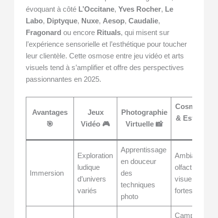
évoquant à côté
L’Occitane
,
Yves Rocher
,
Le
Labo
,
Diptyque
,
Nuxe
,
Aesop
,
Caudalie
,
Fragonard
ou encore
Rituals
, qui misent sur
l’expérience sensorielle et l’esthétique pour toucher
leur clientèle. Cette osmose entre jeu vidéo et arts
visuels tend à s’amplifier et offre des perspectives
passionnantes en 2025.
Cosmétique
Avantages
Jeux
Photographie
& Esthétiqu
🎯
Vidéo 🎮
Virtuelle 📸
🌿
Apprentissage
Exploration
Ambiances
en douceur
ludique
olfactives et
Immersion
des
d’univers
visuelles
techniques
variés
fortes
photo
Campagnes