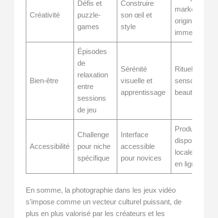
Défis et
Construire
marketing
Créativité
puzzle-
son œil et
originales et
games
style
immersives
Épisodes
de
Sérénité
Rituels
relaxation
Bien-être
visuelle et
sensoriels et
entre
apprentissage
beauté
sessions
de jeu
Produits
Challenge
Interface
disponibles
Accessibilité
pour niche
accessible
localement et
spécifique
pour novices
en ligne
En somme, la photographie dans les jeux vidéo
s’impose comme un vecteur culturel puissant, de
plus en plus valorisé par les créateurs et les