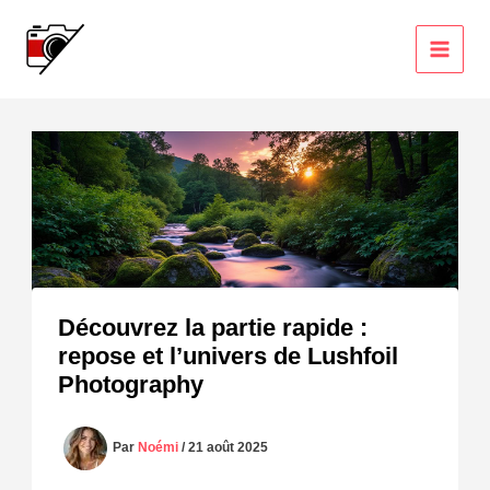
Aller
au
contenu
Découvrez la partie rapide :
repose et l’univers de Lushfoil
Photography
Par
Noémi
/
21 août 2025