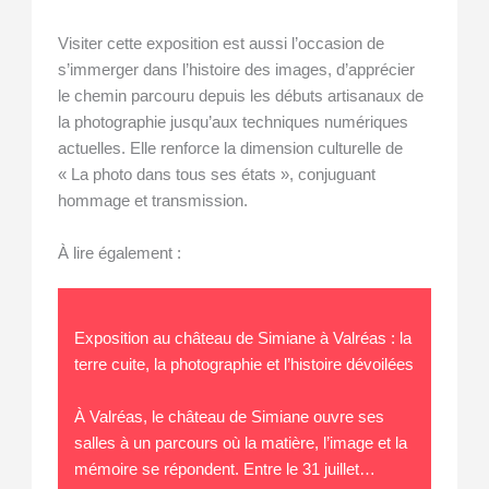
Visiter cette exposition est aussi l’occasion de
s’immerger dans l’histoire des images, d’apprécier
le chemin parcouru depuis les débuts artisanaux de
la photographie jusqu’aux techniques numériques
actuelles. Elle renforce la dimension culturelle de
« La photo dans tous ses états », conjuguant
hommage et transmission.
À lire également :
Exposition au château de Simiane à Valréas : la
terre cuite, la photographie et l’histoire dévoilées
À Valréas, le château de Simiane ouvre ses
salles à un parcours où la matière, l’image et la
mémoire se répondent. Entre le 31 juillet…