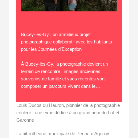
Bucey-lès-Gy : un ambitieux projet
photographique collaboratif avec les habitants
pour les Journées d’Exception
À Bucey-lès-Gy, la photographie devient un
terrain de rencontre : images anciennes,
souvenirs de famille et vues récentes vont
composer un parcours vivant dans le…
Louis Ducos du Hauron, pionnier de la photographie
couleur : une expo dédiée à un grand nom du Lot-et-
Garonne
La bibliothèque municipale de Penne-d’Agenais