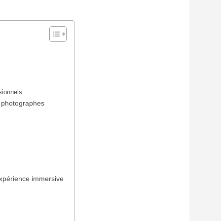
ssionnels
es photographes
 expérience immersive