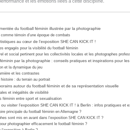
performance et les émotions liées à cette discipline.
entée du football féminin illustrée par la photographie
e comme témoin d’une époque de combats
tistiques au cœur de l’exposition SHE CAN KICK IT !
 engagés pour la visibilité du football féminin
el et social pertinent pour les collectivités locales et les photographes profe
l féminin par la photographie : conseils pratiques et inspirations pour l
ion et la dynamique du jeu
 lumière et les contrastes
istoire : du terrain au portrait
rains autour du football féminin et de sa représentation visuelle
ales et inégalités de visibilité
 féminin entre sport et sexualisation
u visiter l’exposition SHE CAN KICK IT ! à Berlin : infos pratiques et
toire principale du football féminin en Allemagne ?
phes sont mis en avant dans l’exposition SHE CAN KICK IT ?
our photographier efficacement le football féminin ?
l’exposition à Berlin ?