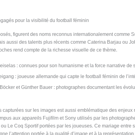
gés pour la visibilité du football féminin
xposés, figurent des noms reconnus internationalement comme 
s aussi des talents plus récents comme Caterina Barjau ou Jo
roches rend compte de la richesse visuelle de ce thème.
iselas : connues pour son humanisme et la force narrative de s
igang : joueuse allemande qui capte le football féminin de l’inté
öcker et Günther Bauer : photographes documentant les évolut
 capturées sur les images est aussi emblématique des enjeux m
pus aux appareils Fujifilm et Sony utilisés par les photograph
ou Le Coq Sportif portées par les joueuses. Ce mariage entre s
ne l’attention portée à la qualité d’image et à la représentation