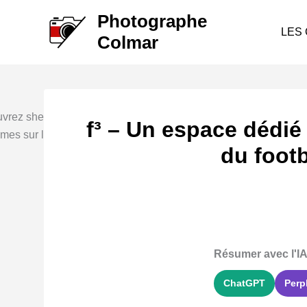
Aller
Photographe
au
LES
Colmar
contenu
f³ – Un espace dédié
du footb
Résumer avec l'IA
ChatGPT
Perp