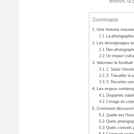
féminin, la 
Sommaire
Une histoire mouvem
La photographi
Les témoignages ar
Des photographes
Un impact cultur
Valoriser le footbal
1. Saisir l’émot
2. Travailler la
3. Raconter une h
Les enjeux contempo
Disparités salari
L’image du corps
Comment découvrir o
Quelle est l’his
Quels photogra
Quels conseils p
Comment visiter 