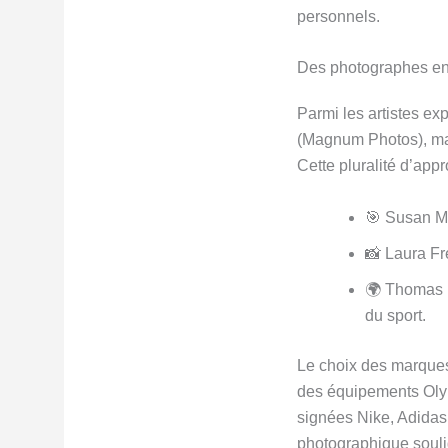
personnels.
Des photographes enga
Parmi les artistes e
(Magnum Photos), mai
Cette pluralité d’app
🎯 Susan Me
📸 Laura Fre
🌍 Thomas B
du sport.
Le choix des marques
des équipements Olym
signées Nike, Adidas 
photographique soulig