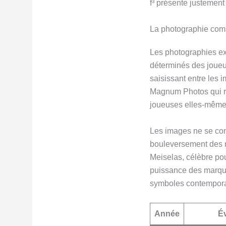
f³ présente justement
La photographie com
Les photographies ex
déterminés des joueus
saisissant entre les
Magnum Photos qui re
joueuses elles-mêmes
Les images ne se con
bouleversement des 
Meiselas, célèbre po
puissance des marqu
symboles contemporai
Année
É