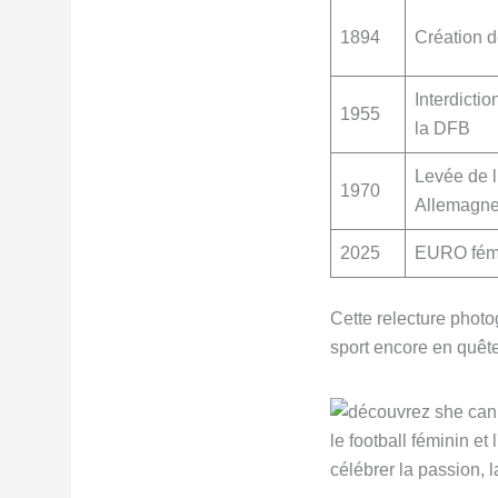
1894
Création d
Interdictio
1955
la DFB
Levée de l
1970
Allemagn
2025
EURO fémi
Cette relecture photo
sport encore en quête