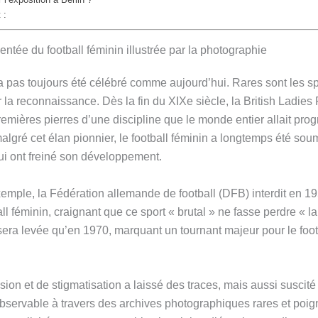
 :
tée du football féminin illustrée par la photographie
’a pas toujours été célébré comme aujourd’hui. Rares sont les s
r la reconnaissance. Dès la fin du XIXe siècle, la British Ladies
remières pierres d’une discipline que le monde entier allait pro
malgré cet élan pionnier, le football féminin a longtemps été soum
ui ont freiné son développement.
mple, la Fédération allemande de football (DFB) interdit en 195
ll féminin, craignant que ce sport « brutal » ne fasse perdre « l
 sera levée qu’en 1970, marquant un tournant majeur pour le foot
sion et de stigmatisation a laissé des traces, mais aussi suscit
observable à travers des archives photographiques rares et poig