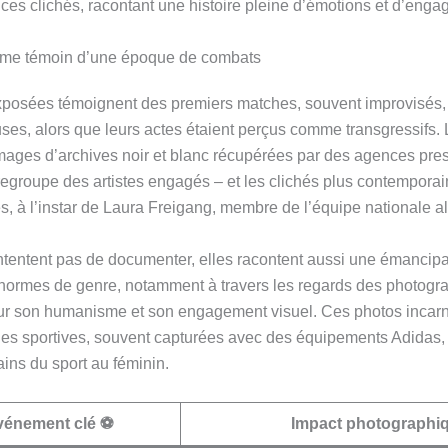
 ces clichés, racontant une histoire pleine d’émotions et d’eng
me témoin d’une époque de combats
posées témoignent des premiers matches, souvent improvisés, 
es, alors que leurs actes étaient perçus comme transgressifs. 
 images d’archives noir et blanc récupérées par des agences pr
groupe des artistes engagés – et les clichés plus contemporain
, à l’instar de Laura Freigang, membre de l’équipe nationale 
tentent pas de documenter, elles racontent aussi une émancipa
normes de genre, notamment à travers les regards des photo
ur son humanisme et son engagement visuel. Ces photos incarn
es sportives, souvent capturées avec des équipements Adidas,
ns du sport au féminin.
vénement clé ⚽
Impact photographiq