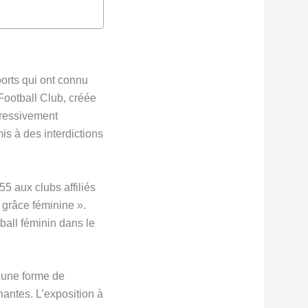
ports qui ont connu
 Football Club, créée
gressivement
is à des interdictions
5 aux clubs affiliés
a grâce féminine ».
ball féminin dans le
é une forme de
nantes. L’exposition à