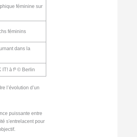
phique féminine sur
chs féminins
ournant dans la
T! à f³ © Berlin
re l’évolution d’un