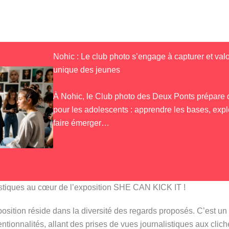
Nohic : Le club photo s’engage à capturer et valo
unique des jeunes
À Nohic, le Club photo des Deux Ponts prépare 
pour les adolescents : apprendre les bases, explo
faire émerger…
stiques au cœur de l’exposition SHE CAN KICK IT !
osition réside dans la diversité des regards proposés. C’est un
entionnalités, allant des prises de vues journalistiques aux clich