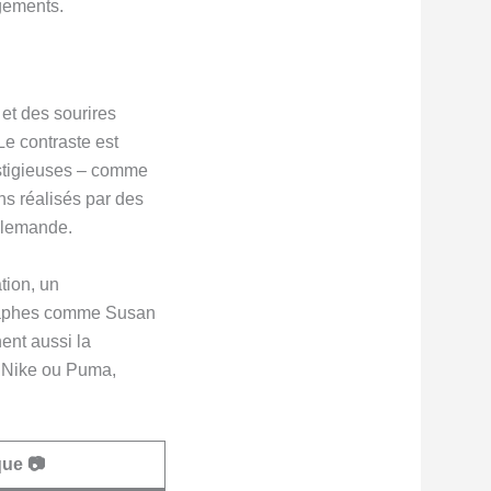
agements.
et des sourires
Le contraste est
estigieuses – comme
s réalisés par des
allemande.
tion, un
graphes comme Susan
ent aussi la
 Nike ou Puma,
ue 📷