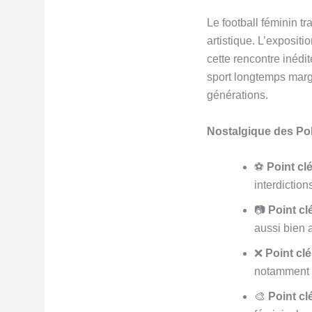
Le football féminin t
artistique. L’expositi
cette rencontre inédit
sport longtemps marg
générations.
Nostalgique des Pola
⚽
Point clé
interdiction
📷
Point clé
aussi bien 
❌
Point clé
notamment e
🎨
Point clé