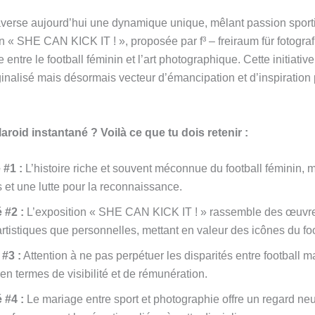
raverse aujourd’hui une dynamique unique, mêlant passion sport
on « SHE CAN KICK IT ! », proposée par f³ – freiraum für fotografie
e entre le football féminin et l’art photographique. Cette initiati
inalisé mais désormais vecteur d’émancipation et d’inspiratio
roid instantané ? Voilà ce que tu dois retenir :
 #1 :
L’histoire riche et souvent méconnue du football féminin,
s et une lutte pour la reconnaissance.
 #2 :
L’exposition « SHE CAN KICK IT ! » rassemble des œuvr
artistiques que personnelles, mettant en valeur des icônes du foo
 #3 :
Attention à ne pas perpétuer les disparités entre football m
n termes de visibilité et de rémunération.
 #4 :
Le mariage entre sport et photographie offre un regard neu