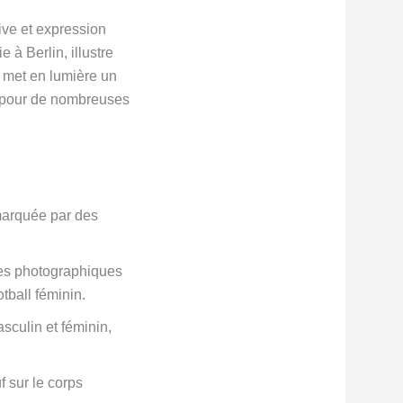
ive et expression
 à Berlin, illustre
ve met en lumière un
n pour de nombreuses
 marquée par des
es photographiques
tball féminin.
asculin et féminin,
f sur le corps