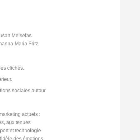
Susan Meiselas
hanna-Maria Fritz.
es clichés.
rieur.
ions sociales autour
arketing actuels :
es, aux tenues
port et technologie
 fidèle des émotions