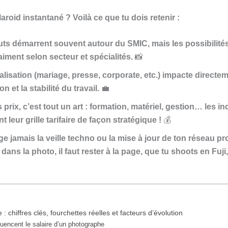
roid instantané ? Voilà ce que tu dois retenir :
ts démarrent souvent autour du SMIC, mais les possibilités
aiment selon secteur et spécialités.
📸
alisation (mariage, presse, corporate, etc.) impacte directem
n et la stabilité du travail.
💼
s prix, c’est tout un art : formation, matériel, gestion… les 
t leur grille tarifaire de façon stratégique !
💰
ge jamais la veille techno ou la mise à jour de ton réseau pr
 dans la photo, il faut rester à la page, que tu shoots en F
: chiffres clés, fourchettes réelles et facteurs d’évolution
luencent le salaire d’un photographe