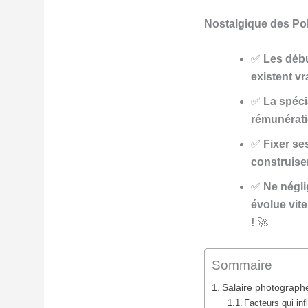
Nostalgique des Pola
✅
Les débu
existent vr
✅
La spéci
rémunératio
✅
Fixer se
construisen
✅
Ne négli
évolue vite
!
🚀
Sommaire
Salaire photographe 
Facteurs qui inf