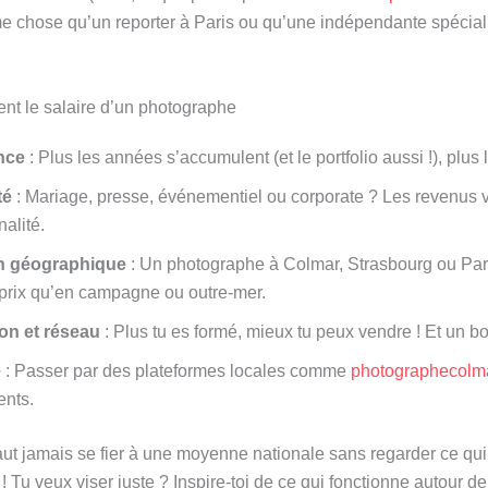
 chose qu’un reporter à Paris ou qu’une indépendante spécial
ent le salaire d’un photographe
nce
: Plus les années s’accumulent (et le portfolio aussi !), plus 
té
: Mariage, presse, événementiel ou corporate ? Les revenus va
nalité.
on géographique
: Un photographe à Colmar, Strasbourg ou Par
prix qu’en campagne ou outre-mer.
on et réseau
: Plus tu es formé, mieux tu peux vendre ! Et un bon
é
: Passer par des plateformes locales comme
photographecolma
ents.
faut jamais se fier à une moyenne nationale sans regarder ce qu
! Tu veux viser juste ? Inspire-toi de ce qui fonctionne autour de 