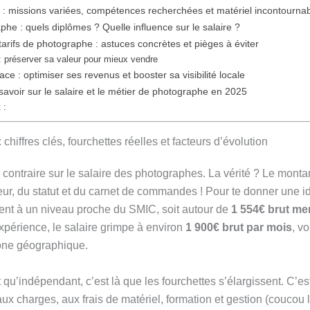
 : missions variées, compétences recherchées et matériel incontourna
he : quels diplômes ? Quelle influence sur le salaire ?
arifs de photographe : astuces concrètes et pièges à éviter
 : préserver sa valeur pour mieux vendre
e : optimiser ses revenus et booster sa visibilité locale
 savoir sur le salaire et le métier de photographe en 2025
 :
chiffres clés, fourchettes réelles et facteurs d’évolution
 contraire sur le salaire des photographes. La vérité ? Le mont
eur, du statut et du carnet de commandes ! Pour te donner une 
ent à un niveau proche du SMIC, soit autour de
1 554€ brut me
périence, le salaire grimpe à environ
1 900€ brut par mois
, v
zone géographique.
nt qu’indépendant, c’est là que les fourchettes s’élargissent. C’est
 aux charges, aux frais de matériel, formation et gestion (coucou 