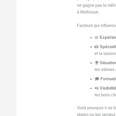
ne gagne pas la même
à Mulhouse.
Facteurs qui influenc
📅
Expérie
📸
Spéciali
et la saison
🌍
Situati
les mêmes 
🎓
Formati
📲
Visibilit
les bons cli
Voilà pourquoi il ne 
région ou ton secteur 