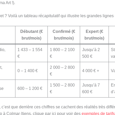
a Art !).
 ? Voilà un tableau récapitulatif qui illustre les grandes lignes 
Débutant (€
Confirmé (€
Expert (€
brut/mois)
brut/mois)
brut/mois)
dio,
1 433 – 1 554
1 800 – 2 100
Jusqu’à 2
St
€
€
500 €
va
t,
2 000 – 2 800
0 – 1 400 €
4 000 € +
Va
€
1 500 – 2 800
Jusqu’à 7
En
sse
600 – 1 200 €
€
600 €
d’
r, c’est que derrière ces chiffres se cachent des réalités très diff
 à Colmar (tiens, clique par ici pour voir des
exemples de tarifs