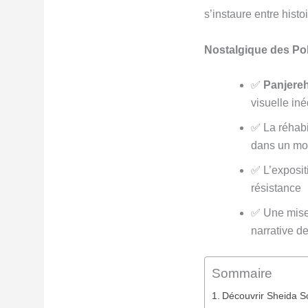
s’instaure entre hist
Nostalgique des Pola
✅
Panjere
visuelle iné
✅ La réhabi
dans un mo
✅ L’exposit
résistance
✅ Une mise 
narrative d
Sommaire
Découvrir Sheida S