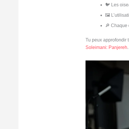
🐦 Les oise
🖼️ L’utilis
🔎 Chaque d
Tu peux approfondir ta
Soleimani: Panjereh
.