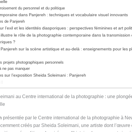
elle
oisement du personnel et du politique
poraine dans Panjereh : techniques et vocabulaire visuel innovants
les de Panjereh
r l’exil et les identités diasporiques : perspectives féminines et art pol
lustre le rôle de la photographie contemporaine dans la transmission
oriques ?
 Panjereh sur la scène artistique et au-delà : enseignements pour les 
tes projets photographiques personnels
 à ne pas manquer
s sur l’exposition Sheida Soleimani : Panjereh
 :
eimani au Centre international de la photographie : une plong
lle
h
présentée par le Centre international de la photographie à N
écemment créés par Sheida Soleimani, une artiste dont l’œuvre o