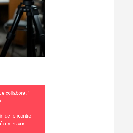
e collaboratif
n
in de rencontre :
récentes vont