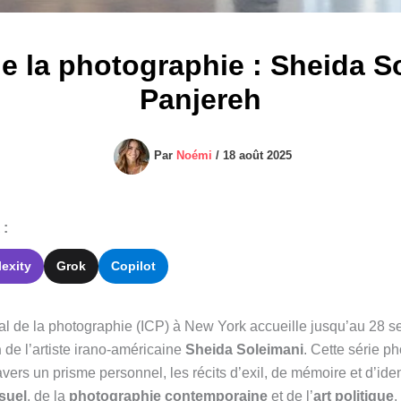
de la photographie : Sheida 
Panjereh
Par
Noémi
/
18 août 2025
 :
lexity
Grok
Copilot
nal de la photographie (ICP) à New York accueille jusqu’au 28 
h
de l’artiste irano-américaine
Sheida Soleimani
. Cette série p
vers un prisme personnel, les récits d’exil, de mémoire et d’ident
isuel
, de la
photographie contemporaine
et de l’
art politique
.