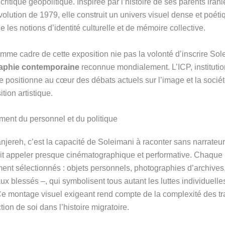
ritique géopolitique. Inspirée par l’histoire de ses parents irani
volution de 1979, elle construit un univers visuel dense et poéti
 les notions d’identité culturelle et de mémoire collective.
mme cadre de cette exposition nie pas la volonté d’inscrire Sol
aphie contemporaine
reconnue mondialement. L’ICP, institutio
e positionne au cœur des débats actuels sur l’image et la sociét
tion artistique.
ent du personnel et du politique
njereh, c’est la capacité de Soleimani à raconter sans narrateur
ait appeler presque cinématographique et performative. Chaque
nt sélectionnés : objets personnels, photographies d’archives
 blessés –, qui symbolisent tous autant les luttes individuelle
 Ce montage visuel exigeant rend compte de la complexité des t
ction de soi dans l’histoire migratoire.