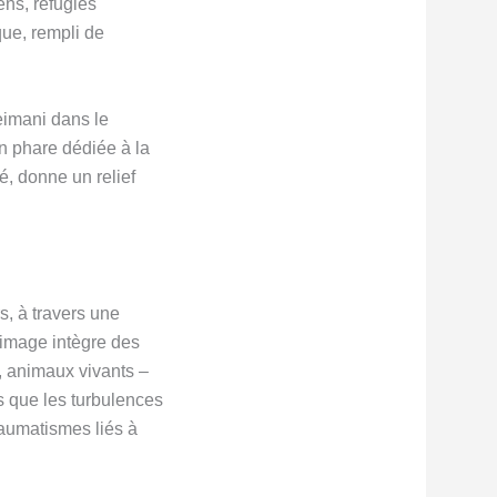
ens, réfugiés
que, rempli de
eimani dans le
n phare dédiée à la
é, donne un relief
s, à travers une
 image intègre des
, animaux vivants –
s que les turbulences
raumatismes liés à