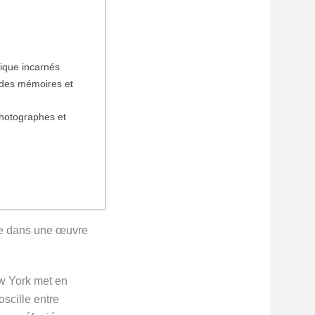
itique incarnés
 des mémoires et
photographes et
ée dans une œuvre
ew York met en
scille entre