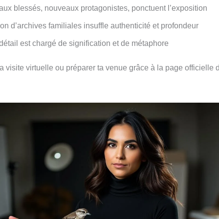
aux blessés, nouveaux protagonistes, ponctuent l’exposition
ation d’archives familiales insuffle authenticité et profondeur
étail est chargé de signification et de métaphore
 visite virtuelle ou préparer ta venue grâce à la page officielle 