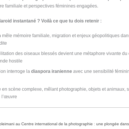
oire familiale et perspectives féminines engagées.
roid instantané ? Voilà ce que tu dois retenir :
h
mêle mémoire familiale, migration et enjeux géopolitiques da
dite
litation des oiseaux blessés devient une métaphore vivante du 
nde hostile
ion interroge la
diaspora iranienne
avec une sensibilité féminin
en scène complexe, mêlant photographie, objets et animaux, s
e l’œuvre
oleimani au Centre international de la photographie : une plongée da