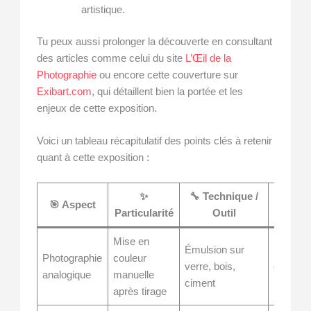
artistique.
Tu peux aussi prolonger la découverte en consultant
des articles comme celui du site
L’Œil de la
Photographie
ou encore cette couverture sur
Exibart.com
, qui détaillent bien la portée et les
enjeux de cette exposition.
Voici un tableau récapitulatif des points clés à retenir
quant à cette exposition :
✨
🔧 Technique /
🌟 I
🎯 Aspect
Particularité
Outil
cult
Mise en
Émulsion sur
Renouve
Photographie
couleur
verre, bois,
du méd
analogique
manuelle
ciment
historiq
après tirage