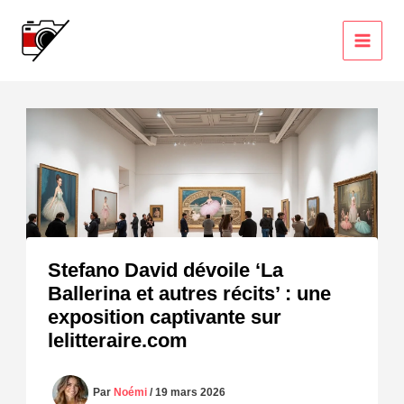
Aller
au
contenu
Stefano David dévoile ‘La
Ballerina et autres récits’ : une
exposition captivante sur
lelitteraire.com
Par
Noémi
/
19 mars 2026