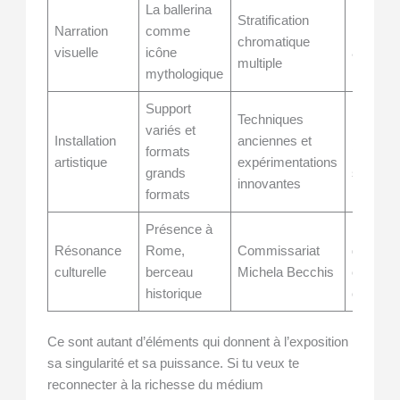
La ballerina
Fusion 
Stratification
Narration
comme
récit, d
chromatique
visuelle
icône
avec la
multiple
mythologique
littératu
Support
Techniques
variés et
Immersi
Installation
anciennes et
formats
pour le
artistique
expérimentations
grands
spectat
innovantes
formats
Présence à
Référen
Résonance
Rome,
Commissariat
d’autres
culturelle
berceau
Michela Becchis
champs
historique
culturel
Ce sont autant d’éléments qui donnent à l’exposition
sa singularité et sa puissance. Si tu veux te
reconnecter à la richesse du médium