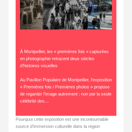
À Montpellier, les « premières fois » capturées
en photographie retracent deux siècles
d’histoires visuelles
Au Pavillon Populaire de Montpellier, l’exposition
« Premières fois / Premières photos » propose
de regarder l’image autrement : non par la seule
célébrité des…
Pourquoi cette exposition est une incontournable
source d’immersion culturelle dans la région