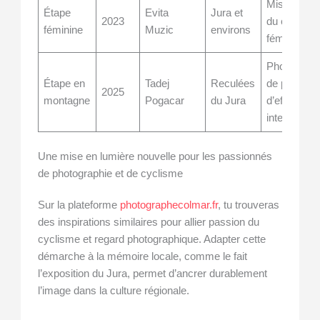
Mise en lu
Étape
Evita
Jura et
2023
du cyclism
féminine
Muzic
environs
féminin
Photograph
Étape en
Tadej
Reculées
de paysage
2025
montagne
Pogacar
du Jura
d’efforts sp
intenses
Une mise en lumière nouvelle pour les passionnés
de photographie et de cyclisme
Sur la plateforme
photographecolmar.fr
, tu trouveras
des inspirations similaires pour allier passion du
cyclisme et regard photographique. Adapter cette
démarche à la mémoire locale, comme le fait
l’exposition du Jura, permet d’ancrer durablement
l’image dans la culture régionale.