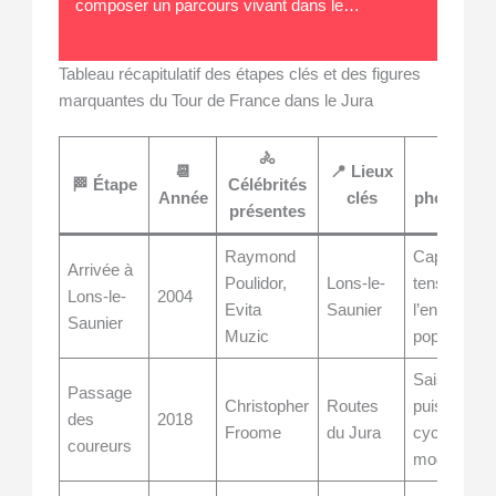
composer un parcours vivant dans le…
Tableau récapitulatif des étapes clés et des figures
marquantes du Tour de France dans le Jura
🚴
📆
📍 Lieux
🎨 Imp
🏁 Étape
Célébrités
Année
clés
photograp
présentes
Raymond
Captation d
Arrivée à
Poulidor,
Lons-le-
tension et 
Lons-le-
2004
Evita
Saunier
l’enthousi
Saunier
Muzic
populaire
Saisir la
Passage
Christopher
Routes
puissance 
des
2018
Froome
du Jura
cyclisme
coureurs
moderne