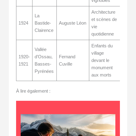
vignobles
Architecture
La
et scènes de
1924
Bastide-
Auguste Léon
vie
Clairence
quotidienne
Enfants du
Vallée
village
1920-
d’Ossau,
Fernand
devant le
1921
Basses-
Cuville
monument
Pyrénées
aux morts
À lire également :