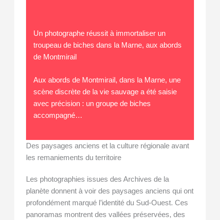
Un photographe réussit à immortaliser un
troupeau de biches dans la Marne, aux abords
de Montmirail
Aux abords de Montmirail, dans la Marne, une
scène discrète de la vie sauvage a été saisie
avec précision : un groupe de biches
accompagné…
Des paysages anciens et la culture régionale avant
les remaniements du territoire
Les photographies issues des Archives de la
planète donnent à voir des paysages anciens qui ont
profondément marqué l’identité du Sud-Ouest. Ces
panoramas montrent des vallées préservées, des