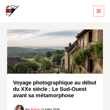
Aller
au
contenu
Voyage photographique au début
du XXe siècle : Le Sud-Ouest
avant sa métamorphose
Par
Noémi
/
5 juillet 2026