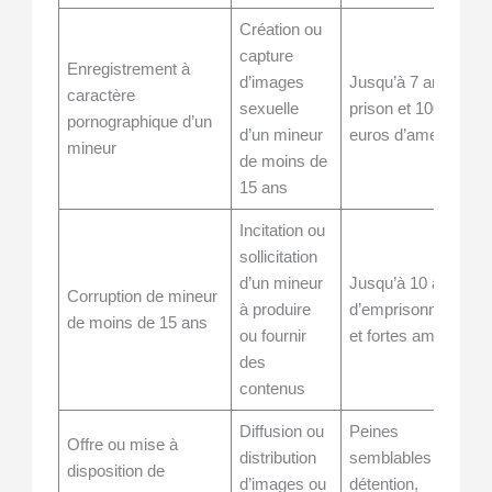
Création ou
capture
Enregistrement à
d’images
Jusqu’à 7 ans de
caractère
sexuelle
prison et 100 000
pornographique d’un
d’un mineur
euros d’amende
mineur
de moins de
15 ans
Incitation ou
sollicitation
d’un mineur
Jusqu’à 10 ans
Corruption de mineur
à produire
d’emprisonnement
de moins de 15 ans
ou fournir
et fortes amendes
des
contenus
Diffusion ou
Peines
Offre ou mise à
distribution
semblables à la
disposition de
d’images ou
détention,