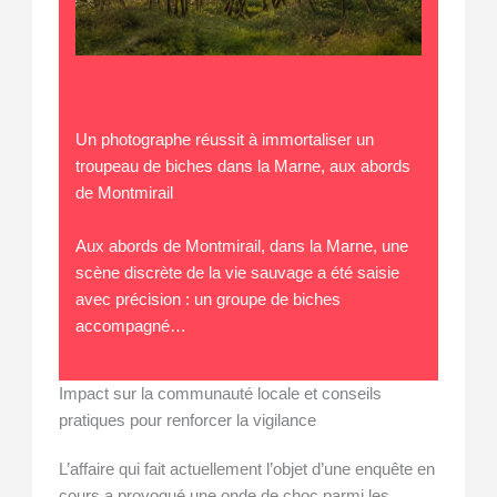
Un photographe réussit à immortaliser un
troupeau de biches dans la Marne, aux abords
de Montmirail
Aux abords de Montmirail, dans la Marne, une
scène discrète de la vie sauvage a été saisie
avec précision : un groupe de biches
accompagné…
Impact sur la communauté locale et conseils
pratiques pour renforcer la vigilance
L’affaire qui fait actuellement l’objet d’une enquête en
cours a provoqué une onde de choc parmi les