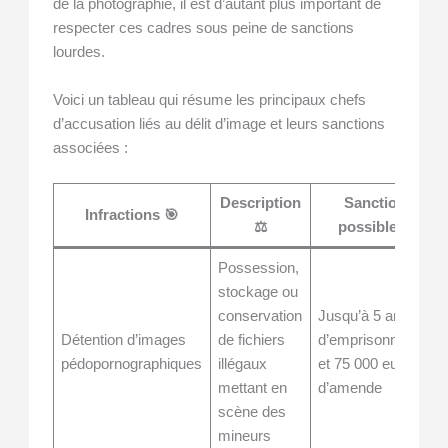
de la photographie, il est d’autant plus important de
respecter ces cadres sous peine de sanctions
lourdes.
Voici un tableau qui résume les principaux chefs
d’accusation liés au délit d’image et leurs sanctions
associées :
Description
Sanctions
Infractions 🎯
⚖️
possibles ⏳
Possession,
stockage ou
conservation
Jusqu’à 5 ans
Détention d’images
de fichiers
d’emprisonnement
pédopornographiques
illégaux
et 75 000 euros
mettant en
d’amende
scène des
mineurs