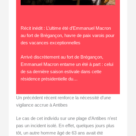
Récit inédit : L’ultime été d’Emmanuel Macron
au fort de Brégançon, havre de paix varois pour
des vacances exceptionnelles
Arrivé discrètement au fort de Brégançon,
Emmanuel Macron entame un été à part : celui
de sa dernière saison estivale dans cette
résidence présidentielle du…
Un précédent récent renforce la nécessité d’une
vigilance accrue à Antibes
Le cas de cet individu sur une plage d’Antibes n’est
pas un incident isolé. En effet, quelques jours plus
tôt, un autre homme âgé de 63 ans avait été