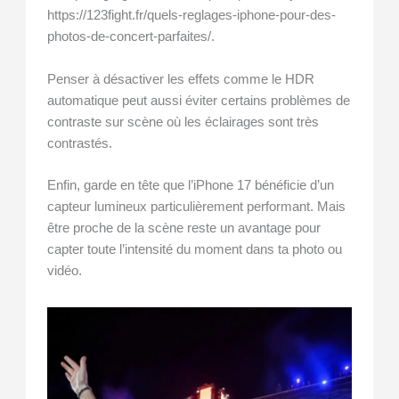
https://123fight.fr/quels-reglages-iphone-pour-des-
photos-de-concert-parfaites/.
Penser à désactiver les effets comme le HDR
automatique peut aussi éviter certains problèmes de
contraste sur scène où les éclairages sont très
contrastés.
Enfin, garde en tête que l’iPhone 17 bénéficie d’un
capteur lumineux particulièrement performant. Mais
être proche de la scène reste un avantage pour
capter toute l’intensité du moment dans ta photo ou
vidéo.