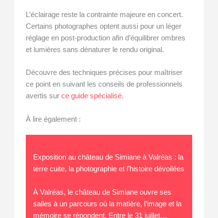
L’éclairage reste la contrainte majeure en concert.
Certains photographes optent aussi pour un léger
réglage en post-production afin d’équilibrer ombres
et lumières sans dénaturer le rendu original.
Découvre des techniques précises pour maîtriser
ce point en suivant les conseils de professionnels
avertis sur
ce guide spécialisé
.
À lire également :
Exposition au château de Simiane à Valréas : la
terre cuite, la photographie et l’histoire dévoilées
À Valréas, le château de Simiane ouvre ses
salles à un parcours où la matière, l’image et la
mémoire se répondent. Entre le 31 juillet…