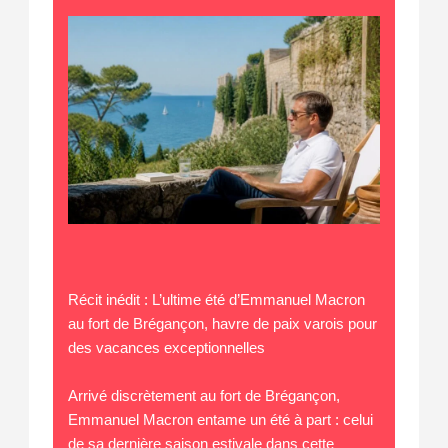
Récit inédit : L’ultime été d’Emmanuel Macron
au fort de Brégançon, havre de paix varois pour
des vacances exceptionnelles
Arrivé discrètement au fort de Brégançon,
Emmanuel Macron entame un été à part : celui
de sa dernière saison estivale dans cette