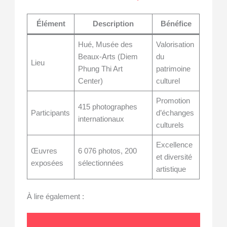
Élément
Description
Bénéfice
Hué, Musée des
Valorisation
Beaux-Arts (Diem
du
Lieu
Phung Thi Art
patrimoine
Center)
culturel
Promotion
415 photographes
Participants
d’échanges
internationaux
culturels
Excellence
Œuvres
6 076 photos, 200
et diversité
exposées
sélectionnées
artistique
À lire également :