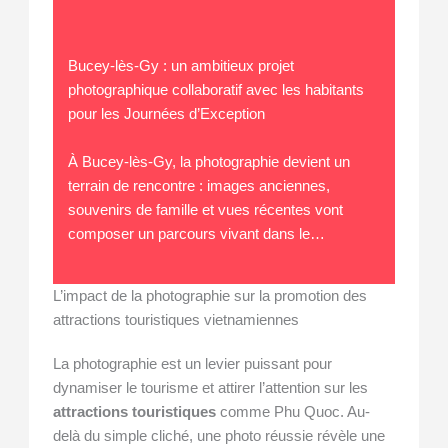
Bucey-lès-Gy : un ambitieux projet
photographique collaboratif avec les habitants
pour les Journées d’Exception
À Bucey-lès-Gy, la photographie devient un
terrain de rencontre : images anciennes,
souvenirs de famille et vues récentes vont
composer un parcours vivant dans le…
L’impact de la photographie sur la promotion des
attractions touristiques vietnamiennes
La photographie est un levier puissant pour
dynamiser le tourisme et attirer l’attention sur les
attractions touristiques
comme Phu Quoc. Au-
delà du simple cliché, une photo réussie révèle une