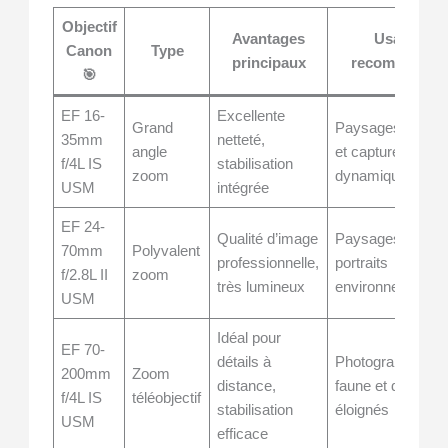
Objectif
Avantages
Usage
Canon
Type
principaux
recommandé
🎯
EF 16-
Excellente
Grand
Paysages vaste
35mm
netteté,
angle
et captures
f/4L IS
stabilisation
zoom
dynamiques
USM
intégrée
EF 24-
Qualité d’image
Paysages et
70mm
Polyvalent
professionnelle,
portraits
f/2.8L II
zoom
très lumineux
environnementa
USM
Idéal pour
EF 70-
détails à
Photographie de
200mm
Zoom
distance,
faune et détails
f/4L IS
téléobjectif
stabilisation
éloignés
USM
efficace