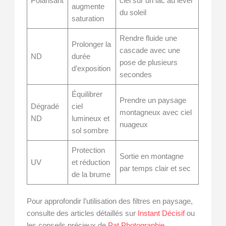
Polarisant
ciel sur un lac au lever
augmente
du soleil
saturation
Rendre fluide une
Prolonger la
cascade avec une
ND
durée
pose de plusieurs
d’exposition
secondes
Équilibrer
Prendre un paysage
Dégradé
ciel
montagneux avec ciel
ND
lumineux et
nuageux
sol sombre
Protection
Sortie en montagne
UV
et réduction
par temps clair et sec
de la brume
Pour approfondir l’utilisation des filtres en paysage,
consulte des articles détaillés sur
Instant Décisif
ou
les conseils précieux de
Pat Photographie
.