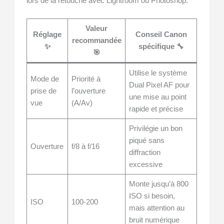
lors de la retouche avec Lightroom ou Photoshop.
Valeur
Réglage
Conseil Canon
recommandée
✨
spécifique 🔧
🎯
Utilise le système
Mode de
Priorité à
Dual Pixel AF pour
prise de
l’ouverture
une mise au point
vue
(A/Av)
rapide et précise
Privilégie un bon
piqué sans
Ouverture
f/8 à f/16
diffraction
excessive
Monte jusqu’à 800
ISO si besoin,
ISO
100-200
mais attention au
bruit numérique