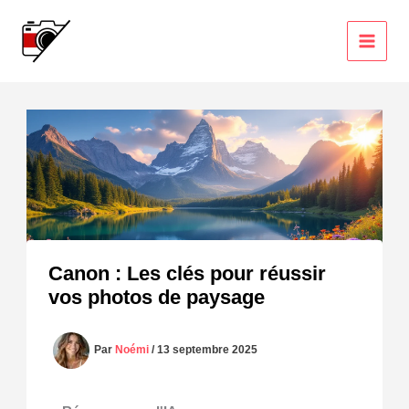
Aller
au
contenu
Canon : Les clés pour réussir
vos photos de paysage
Par
Noémi
/
13 septembre 2025