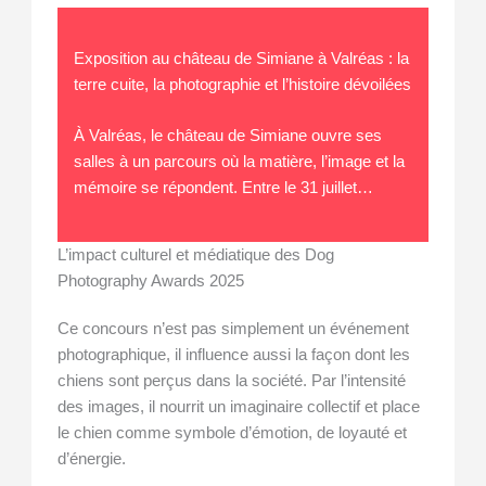
Exposition au château de Simiane à Valréas : la
terre cuite, la photographie et l’histoire dévoilées
À Valréas, le château de Simiane ouvre ses
salles à un parcours où la matière, l’image et la
mémoire se répondent. Entre le 31 juillet…
L’impact culturel et médiatique des Dog
Photography Awards 2025
Ce concours n’est pas simplement un événement
photographique, il influence aussi la façon dont les
chiens sont perçus dans la société. Par l’intensité
des images, il nourrit un imaginaire collectif et place
le chien comme symbole d’émotion, de loyauté et
d’énergie.