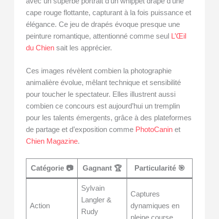
avec un superbe portrait d’un whippet drapé d’une
cape rouge flottante, capturant à la fois puissance et
élégance. Ce jeu de drapés évoque presque une
peinture romantique, attentionné comme seul
L’Œil
du Chien
sait les apprécier.
Ces images révèlent combien la photographie
animalière évolue, mêlant technique et sensibilité
pour toucher le spectateur. Elles illustrent aussi
combien ce concours est aujourd’hui un tremplin
pour les talents émergents, grâce à des plateformes
de partage et d’exposition comme
PhotoCanin
et
Chien Magazine
.
Catégorie 📷
Gagnant 🏆
Particularité 🎯
Sylvain
Captures
Langler &
Action
dynamiques en
Rudy
pleine course