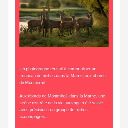
Un photographe réussit à immortaliser un
troupeau de biches dans la Marne, aux abords
de Montmirail
Aux abords de Montmirail, dans la Marne, une
scène discrète de la vie sauvage a été saisie
avec précision : un groupe de biches
accompagné…