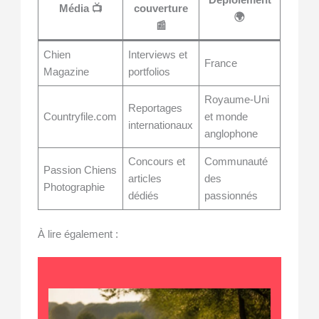
Déploiement
Média 📺
couverture
🌍
📰
Chien
Interviews et
France
Magazine
portfolios
Royaume-Uni
Reportages
Countryfile.com
et monde
internationaux
anglophone
Concours et
Communauté
Passion Chiens
articles
des
Photographie
dédiés
passionnés
À lire également :