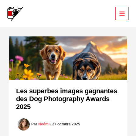
Aller
au
contenu
Les superbes images gagnantes
des Dog Photography Awards
2025
Par
Noémi
/
27 octobre 2025