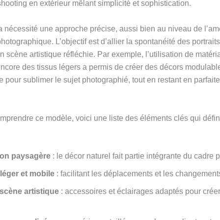
hooting en extérieur mêlant simplicité et sophistication.
 a nécessité une approche précise, aussi bien au niveau de l’a
otographique. L’objectif est d’allier la spontanéité des portraits
n scène artistique réfléchie. Par exemple, l’utilisation de maté
u encore des tissus légers a permis de créer des décors modulab
ue pour sublimer le sujet photographié, tout en restant en parfai
omprendre ce modèle, voici une liste des éléments clés qui défin
tion paysagère
: le décor naturel fait partie intégrante du cadre
 léger et mobile
: facilitant les déplacements et les changement
scène artistique
: accessoires et éclairages adaptés pour cré