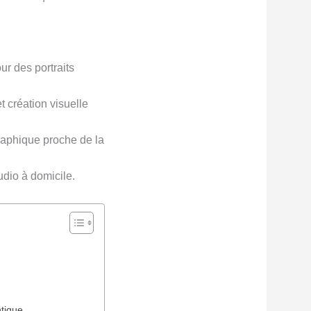
r des portraits
 création visuelle
graphique proche de la
udio à domicile.
ntique