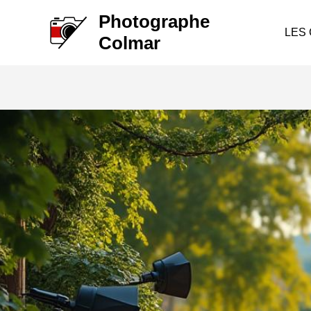
Aller
Photographe
au
LES
Colmar
contenu