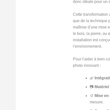
donc idéale pour un s
Cette transformation
que de la technique ph
maîtrise d’une mise e
le bois, la pierre, o
installation est conç
l’environnement.
Pour t’aider à bien c
photo innovant :
🌿
Intégra
📷
Matériel
🎨
Mise en 
mesure.