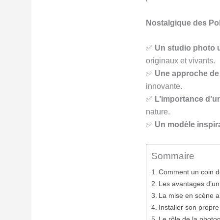
Nostalgique des Pola
✅
Un studio photo 
originaux et vivants.
✅
Une approche de 
innovante.
✅
L’importance d’un
nature.
✅
Un modèle inspir
Sommaire
Comment un coin de 
Les avantages d’un 
La mise en scène art
Installer son propre
Le rôle de la photog