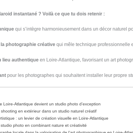
roid instantané ? Voilà ce que tu dois retenir :
unique
qui s’intègre harmonieusement dans un décor naturel pou
la photographie créative
qui mêle technique professionnelle et
 lieu authentique
en Loire-Atlantique, favorisant un art photo
ant
pour les photographes qui souhaitent installer leur propre st
Loire-Atlantique devient un studio photo d’exception
shooting en extérieur dans un studio naturel créatif
istique : un levier de création visuelle en Loire-Atlantique
 studio photo en combinant nature et créativité
raphe locale dans la valorisation de l’art photographique en Loire-Atla