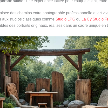
 personnalisé
: une expérience taillée pour chaque client, entre c
oisée des chemins entre photographie professionnelle et art viva
te aux studios classiques comme
Studio LPG
ou
La Cy Studio F
sibles des portraits originaux, réalisés dans un cadre unique en 