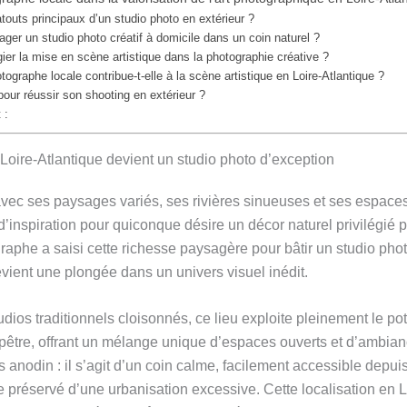
touts principaux d’un studio photo en extérieur ?
r un studio photo créatif à domicile dans un coin naturel ?
gier la mise en scène artistique dans la photographie créative ?
graphe locale contribue-t-elle à la scène artistique en Loire-Atlantique ?
pour réussir son shooting en extérieur ?
 :
oire-Atlantique devient un studio photo d’exception
avec ses paysages variés, ses rivières sinueuses et ses espaces
d’inspiration pour quiconque désire un décor naturel privilégié 
graphe a saisi cette richesse paysagère pour bâtir un studio ph
ient une plongée dans un univers visuel inédit.
dios traditionnels cloisonnés, ce lieu exploite pleinement le pot
tre, offrant un mélange unique d’espaces ouverts et d’ambianc
s anodin : il s’agit d’un coin calme, facilement accessible depui
 préservé d’une urbanisation excessive. Cette localisation en L