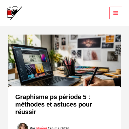
Aller
au
contenu
Graphisme ps période 5 :
méthodes et astuces pour
réussir
Par
Noémi
/
26 mai 2026