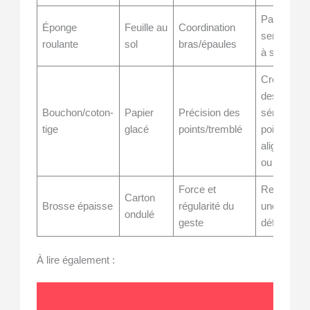
Parcours
Éponge
Feuille au
Coordination
serpentin
roulante
sol
bras/épaules
à suivre
Créer
des
Bouchon/coton-
Papier
Précision des
séries de
tige
glacé
points/tremblé
points
alignés
ou épars
Force et
Remplir
Carton
Brosse épaisse
régularité du
une zone
ondulé
geste
définie
À lire également :