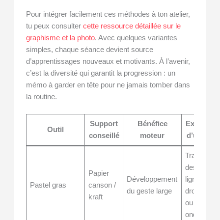
Pour intégrer facilement ces méthodes à ton atelier,
tu peux consulter
cette ressource détaillée sur le
graphisme et la photo
. Avec quelques variantes
simples, chaque séance devient source
d’apprentissages nouveaux et motivants. À l’avenir,
c’est la diversité qui garantit la progression : un
mémo à garder en tête pour ne jamais tomber dans
la routine.
Support
Bénéfice
Exemple
Outil
conseillé
moteur
d’usage
Tracer
des
Papier
Développement
lignes
Pastel gras
canson /
du geste large
droites
kraft
ou
ondulées