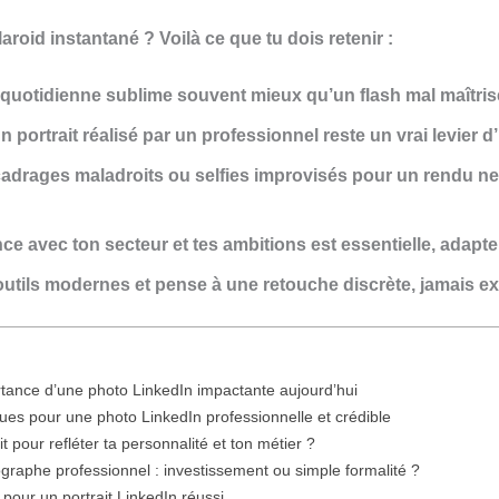
roid instantané ? Voilà ce que tu dois retenir :
 quotidienne sublime souvent mieux qu’un flash mal maîtris
n portrait réalisé par un professionnel reste un vrai levier d
cadrages maladroits ou selfies improvisés pour un rendu net
e avec ton secteur et tes ambitions est essentielle, adapte 
 outils modernes et pense à une retouche discrète, jamais ex
tance d’une photo LinkedIn impactante aujourd’hui
ques pour une photo LinkedIn professionnelle et crédible
it pour refléter ta personnalité et ton métier ?
graphe professionnel : investissement ou simple formalité ?
 pour un portrait LinkedIn réussi