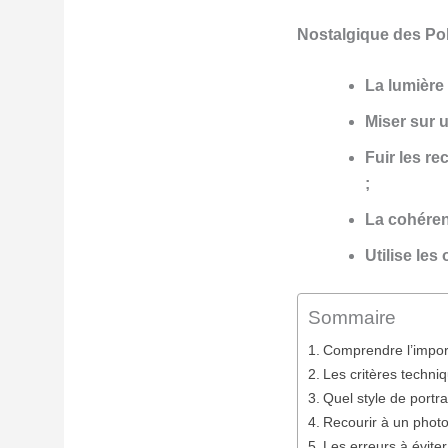
Nostalgique des Pola
La lumière
Miser sur u
Fuir les re
;
La cohérenc
Utilise les
Sommaire
Comprendre l’impor
Les critères techni
Quel style de portra
Recourir à un photo
Les erreurs à éviter