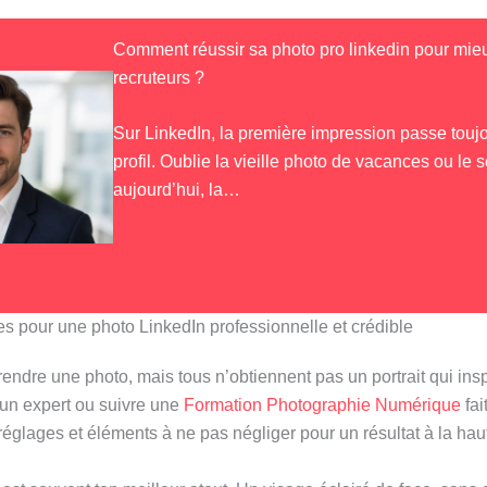
Comment réussir sa photo pro linkedin pour mieux
recruteurs ?
Sur LinkedIn, la première impression passe toujo
profil. Oublie la vieille photo de vacances ou le s
aujourd’hui, la…
es pour une photo LinkedIn professionnelle et crédible
endre une photo, mais tous n’obtiennent pas un portrait qui ins
 un expert ou suivre une
Formation Photographie Numérique
fai
 réglages et éléments à ne pas négliger pour un résultat à la hau