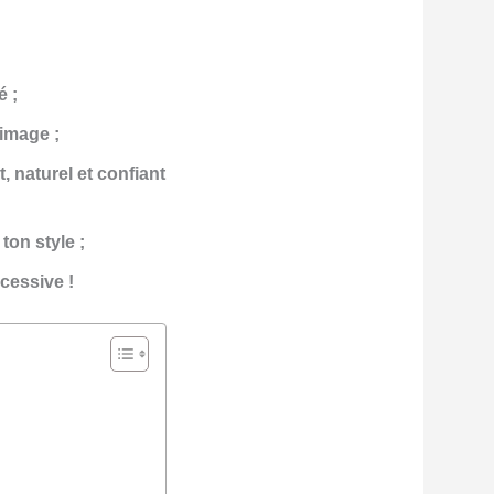
é ;
’image ;
, naturel et confiant
ton style ;
cessive !