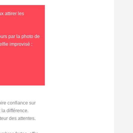
 attirer les
urs par la photo de
elfie improvisé :
pire confiance sur
t la différence.
teur des attentes.