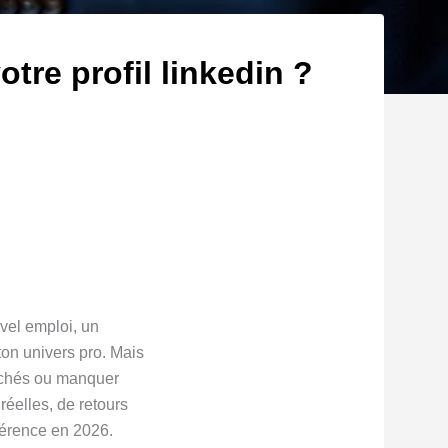
tre profil linkedin ?
uvel emploi, un
ton univers pro. Mais
clichés ou manquer
 réelles, de retours
fférence en 2026.