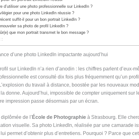
re d’utiliser une photo professionnelle sur LinkedIn ?
vilégier pour une photo LinkedIn réussie ?
cent suffit-il pour un bon portrait LinkedIn ?
enouveler sa photo de profil LinkedIn ?
r(e) que mon portrait transmet le bon message ?
 :
nce d’une photo LinkedIn impactante aujourd’hui
ofil sur LinkedIn n’a rien d’anodin : les chiffres parlent d’eux-
ofessionnelle est consulté dix fois plus fréquemment qu’un profi
L’explosion du travail à distance, boostée par les nouveaux mo
la donne. Aujourd’hui, impossible de compter uniquement sur le
ière impression passe désormais par un écran.
 diplômée de l’
École de Photographie
à Strasbourg. Elle cher
ion visuelle. Sa photo LinkedIn, réalisée par une camarade i
 lui permet d’obtenir plus d’entretiens. Pourquoi ? Parce que ce