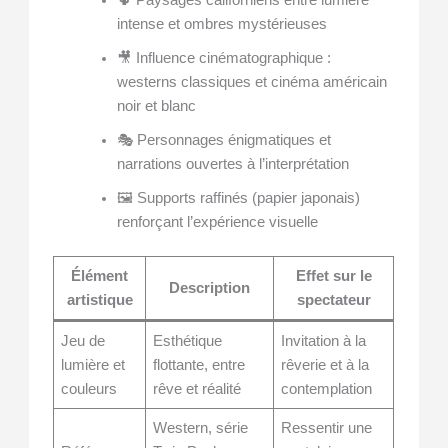
intense et ombres mystérieuses
🎥 Influence cinématographique :
westerns classiques et cinéma américain
noir et blanc
🎭 Personnages énigmatiques et
narrations ouvertes à l’interprétation
🖼️ Supports raffinés (papier japonais)
renforçant l’expérience visuelle
Élément
Effet sur le
Description
artistique
spectateur
Jeu de
Esthétique
Invitation à la
lumière et
flottante, entre
rêverie et à la
couleurs
rêve et réalité
contemplation
Western, série
Ressentir une