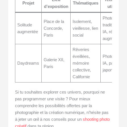
Projet
Thématiques
d’exposition
utilisées
Photographi
Place de la
Isolement,
Solitude
traditionnelle,
Concorde,
vieillesse, lien
augmentée
IA, réalité
Paris
social
augmentée
Rêveries
éveillées,
Photographie
Galerie XII,
Daydreams
mémoire
IA, papier
Paris
collective,
japonais
Californie
Si tu souhaites explorer ces univers, pourquoi ne
pas programmer une visite ? Pour mieux
comprendre les possibilités offertes par la
photographie et la création numérique, n’hésite pas
à jeter un œil à nos conseils pour un
shooting photo
créatif
dans ta région.