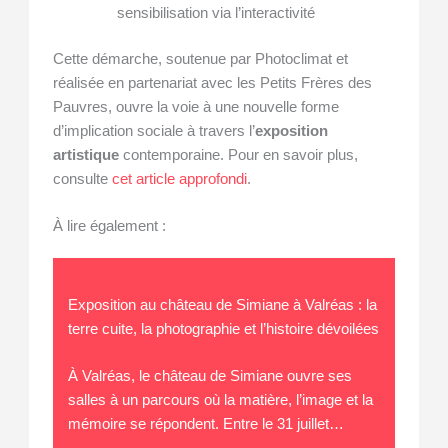
sensibilisation via l’interactivité
Cette démarche, soutenue par Photoclimat et
réalisée en partenariat avec les Petits Frères des
Pauvres, ouvre la voie à une nouvelle forme
d’implication sociale à travers l’
exposition
artistique
contemporaine. Pour en savoir plus,
consulte
cet article approfondi
.
À lire également :
Exposition au château de Simiane à Valréas : la
terre cuite, la photographie et l’histoire dévoilées
À Valréas, le château de Simiane ouvre ses
salles à un parcours où la matière, l’image et la
mémoire se répondent. Entre le 31 juillet…