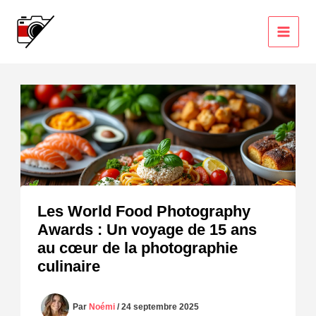
Aller
au
contenu
Les World Food Photography
Awards : Un voyage de 15 ans
au cœur de la photographie
culinaire
Par
Noémi
/
24 septembre 2025