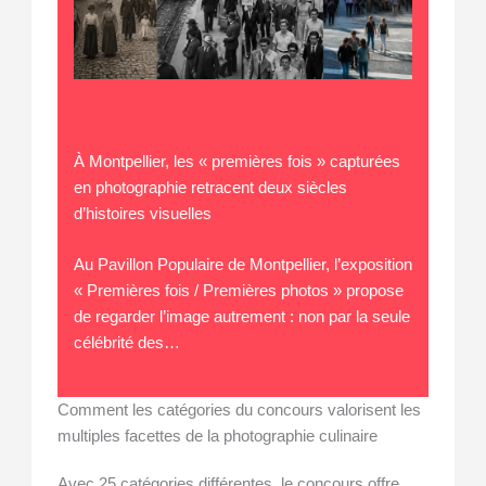
À Montpellier, les « premières fois » capturées
en photographie retracent deux siècles
d’histoires visuelles
Au Pavillon Populaire de Montpellier, l’exposition
« Premières fois / Premières photos » propose
de regarder l’image autrement : non par la seule
célébrité des…
Comment les catégories du concours valorisent les
multiples facettes de la photographie culinaire
Avec 25 catégories différentes, le concours offre