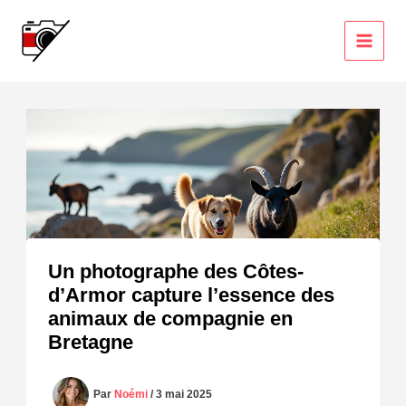
Aller
au
contenu
Un photographe des Côtes-
d’Armor capture l’essence des
animaux de compagnie en
Bretagne
Par
Noémi
/
3 mai 2025