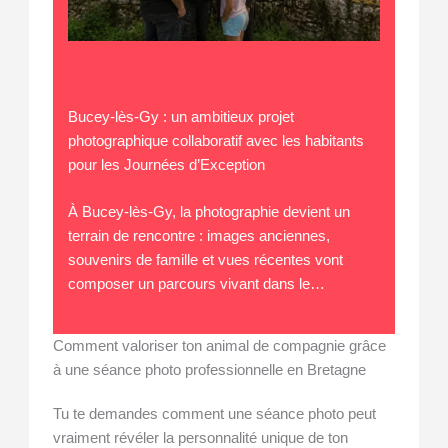
Bucey-lès-Gy : un ambitieux projet
photographique collaboratif avec les habitants
pour les Journées d’Exception
À Bucey-lès-Gy, la photographie devient un
terrain de rencontre : images anciennes,
souvenirs de famille et vues récentes vont
composer un parcours vivant dans le…
Comment valoriser ton animal de compagnie grâce
à une séance photo professionnelle en Bretagne
Tu te demandes comment une séance photo peut
vraiment révéler la personnalité unique de ton