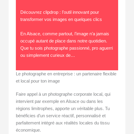
Découvrez clipdrop : l’outil innovant pour
transformer vos images en quelques clics
En Alsace, comme partout, l’image n’a jamais
occupé autant de place dans notre quotidien.
Que tu sois photographe passionné, pro aguerri
ou simplement curieux de…
Le photographe en entreprise : un partenaire flexible
et local pour ton image
Faire appel à un photographe corporate local, qui
intervient par exemple en Alsace ou dans les
régions limitrophes, apporte un véritable plus. Tu
bénéficies d’un service réactif, personnalisé et
parfaitement intégré aux réalités locales du tissu
économique.