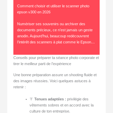
Comment choisir et utiliser le scanner photo
epson v300 en 2026
Numériser ses souvenirs ou archiver des
documents précieux, ce n’est jamais un geste
anodin. Aujourd’hui, beaucoup redécouvrent
l’intérêt des scanners à plat comme le Epson…
Conseils pour préparer ta séance photo corporate et
tirer le meilleur parti de l’expérience
Une bonne préparation assure un shooting fluide et
des images réussies. Voici quelques astuces à
retenir :
👔
Tenues adaptées :
privilégie des
vêtements sobres et en accord avec la
culture de ton entreprise.