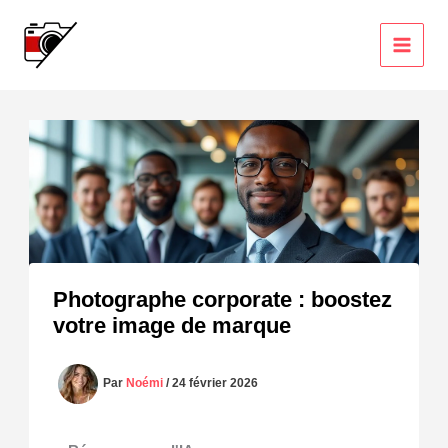
Aller
au
contenu
Photographe corporate : boostez
votre image de marque
Par
Noémi
/
24 février 2026