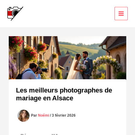
Aller
au
contenu
Les meilleurs photographes de
mariage en Alsace
Par
Noémi
/
3 février 2026