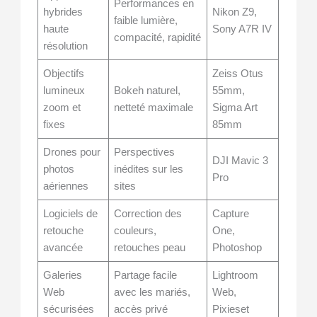
Performances en
hybrides
Nikon Z9,
faible lumière,
haute
Sony A7R IV
compacité, rapidité
résolution
Objectifs
Zeiss Otus
lumineux
Bokeh naturel,
55mm,
zoom et
netteté maximale
Sigma Art
fixes
85mm
Drones pour
Perspectives
DJI Mavic 3
photos
inédites sur les
Pro
aériennes
sites
Logiciels de
Correction des
Capture
retouche
couleurs,
One,
avancée
retouches peau
Photoshop
Galeries
Partage facile
Lightroom
Web
avec les mariés,
Web,
sécurisées
accès privé
Pixieset