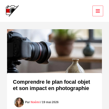
Aller
au
contenu
Comprendre le plan focal objet
et son impact en photographie
Par
Noémi
/
19 mai 2026