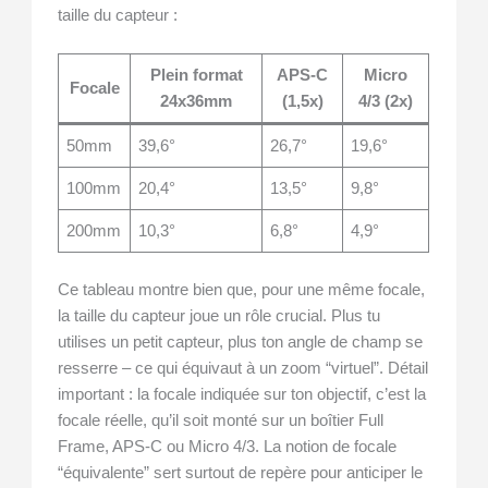
taille du capteur :
Plein format
APS-C
Micro
Focale
24x36mm
(1,5x)
4/3 (2x)
50mm
39,6°
26,7°
19,6°
100mm
20,4°
13,5°
9,8°
200mm
10,3°
6,8°
4,9°
Ce tableau montre bien que, pour une même focale,
la taille du capteur joue un rôle crucial. Plus tu
utilises un petit capteur, plus ton angle de champ se
resserre – ce qui équivaut à un zoom “virtuel”. Détail
important : la focale indiquée sur ton objectif, c’est la
focale réelle, qu’il soit monté sur un boîtier Full
Frame, APS-C ou Micro 4/3. La notion de focale
“équivalente” sert surtout de repère pour anticiper le