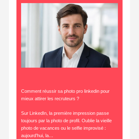
Comment réussir sa photo pro linkedin pour
mieux attirer les recruteurs ?
Sur LinkedIn, la première impression passe
toujours par la photo de profil. Oublie la vieille
photo de vacances ou le selfie improvisé :
aujourd’hui, la…