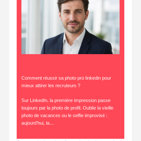
Comment réussir sa photo pro linkedin pour
mieux attirer les recruteurs ?
Sur LinkedIn, la première impression passe
toujours par la photo de profil. Oublie la vieille
photo de vacances ou le selfie improvisé :
aujourd’hui, la…