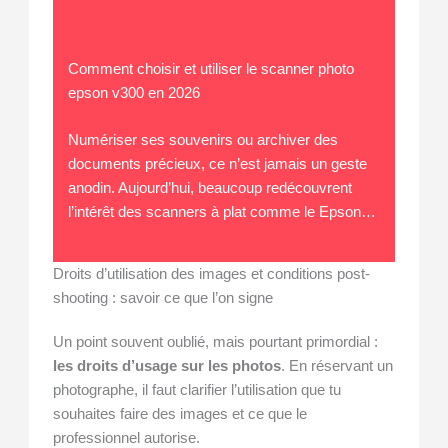
Comment choisir et utiliser le scanner photo
epson v300 en 2026
Numériser ses souvenirs ou archiver des
documents précieux, ce n’est jamais un geste
anodin. Aujourd’hui, beaucoup redécouvrent
l’intérêt des scanners à plat comme le Epson…
Droits d’utilisation des images et conditions post-
shooting : savoir ce que l’on signe
Un point souvent oublié, mais pourtant primordial :
les droits d’usage sur les photos
. En réservant un
photographe, il faut clarifier l’utilisation que tu
souhaites faire des images et ce que le
professionnel autorise.