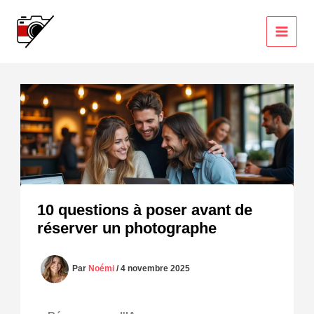
Aller
au
contenu
10 questions à poser avant de
réserver un photographe
Par
Noémi
/
4 novembre 2025