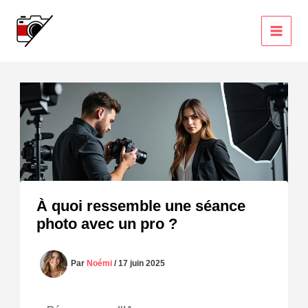
Aller
au
contenu
À quoi ressemble une séance
photo avec un pro ?
Par
Noémi
/
17 juin 2025