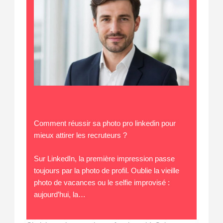
Comment réussir sa photo pro linkedin pour
mieux attirer les recruteurs ?
Sur LinkedIn, la première impression passe
toujours par la photo de profil. Oublie la vieille
photo de vacances ou le selfie improvisé :
aujourd’hui, la…