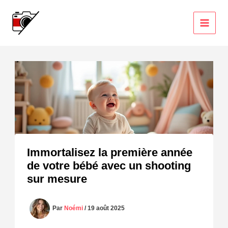
Aller
au
contenu
Immortalisez la première année
de votre bébé avec un shooting
sur mesure
Par
Noémi
/
19 août 2025