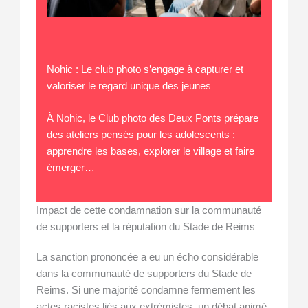
Nohic : Le club photo s’engage à capturer et
valoriser le regard unique des jeunes
À Nohic, le Club photo des Deux Ponts prépare
des ateliers pensés pour les adolescents :
apprendre les bases, explorer le village et faire
émerger…
Impact de cette condamnation sur la communauté
de supporters et la réputation du Stade de Reims
La sanction prononcée a eu un écho considérable
dans la communauté de supporters du Stade de
Reims. Si une majorité condamne fermement les
actes racistes liés aux extrémistes, un débat animé