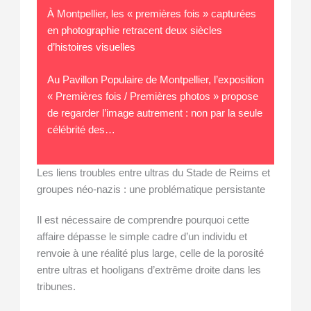
À Montpellier, les « premières fois » capturées
en photographie retracent deux siècles
d’histoires visuelles
Au Pavillon Populaire de Montpellier, l’exposition
« Premières fois / Premières photos » propose
de regarder l’image autrement : non par la seule
célébrité des…
Les liens troubles entre ultras du Stade de Reims et
groupes néo-nazis : une problématique persistante
Il est nécessaire de comprendre pourquoi cette
affaire dépasse le simple cadre d’un individu et
renvoie à une réalité plus large, celle de la porosité
entre ultras et hooligans d’extrême droite dans les
tribunes.