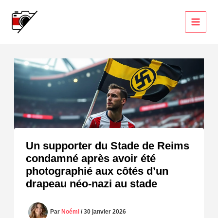
Aller
au
contenu
Un supporter du Stade de Reims
condamné après avoir été
photographié aux côtés d’un
drapeau néo-nazi au stade
Par
Noémi
/
30 janvier 2026