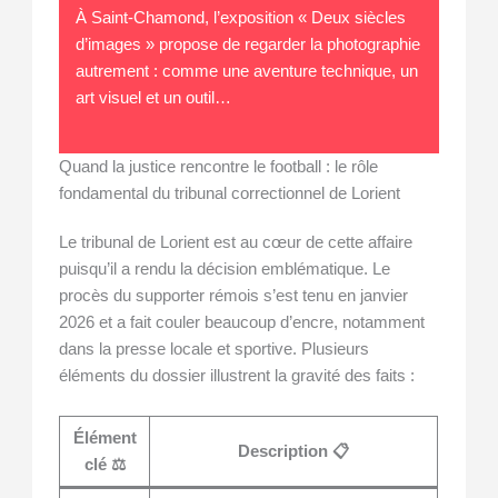
À Saint-Chamond, l’exposition « Deux siècles
d’images » propose de regarder la photographie
autrement : comme une aventure technique, un
art visuel et un outil…
Quand la justice rencontre le football : le rôle
fondamental du tribunal correctionnel de Lorient
Le tribunal de Lorient est au cœur de cette affaire
puisqu’il a rendu la décision emblématique. Le
procès du supporter rémois s’est tenu en janvier
2026 et a fait couler beaucoup d’encre, notamment
dans la presse locale et sportive. Plusieurs
éléments du dossier illustrent la gravité des faits :
Élément
Description 📋
clé ⚖️