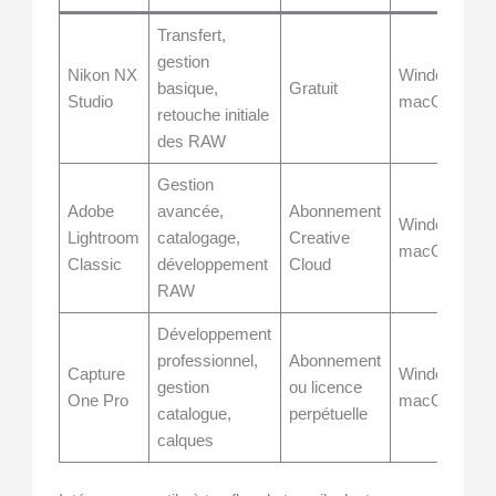
Transfert,
gestion
Nikon NX
Windows,
basique,
Gratuit
Studio
macOS
retouche initiale
des RAW
Gestion
Adobe
avancée,
Abonnement
Windows,
Lightroom
catalogage,
Creative
macOS
Classic
développement
Cloud
RAW
Développement
professionnel,
Abonnement
Capture
Windows,
gestion
ou licence
One Pro
macOS
catalogue,
perpétuelle
calques