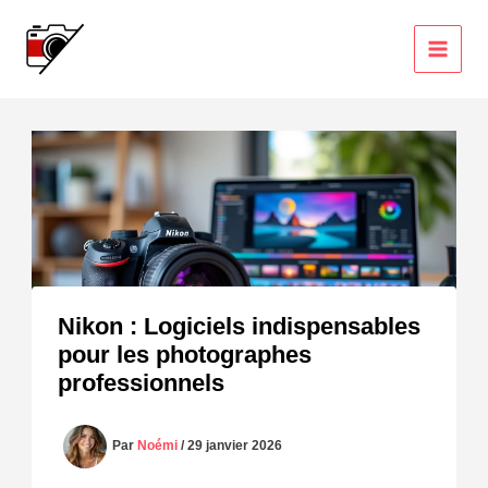
Aller
au
contenu
Nikon : Logiciels indispensables
pour les photographes
professionnels
Par
Noémi
/
29 janvier 2026