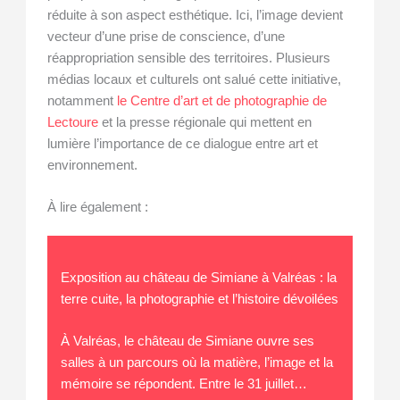
réduite à son aspect esthétique. Ici, l’image devient
vecteur d’une prise de conscience, d’une
réappropriation sensible des territoires. Plusieurs
médias locaux et culturels ont salué cette initiative,
notamment
le Centre d’art et de photographie de
Lectoure
et la presse régionale qui mettent en
lumière l’importance de ce dialogue entre art et
environnement.
À lire également :
Exposition au château de Simiane à Valréas : la
terre cuite, la photographie et l’histoire dévoilées
À Valréas, le château de Simiane ouvre ses
salles à un parcours où la matière, l’image et la
mémoire se répondent. Entre le 31 juillet…