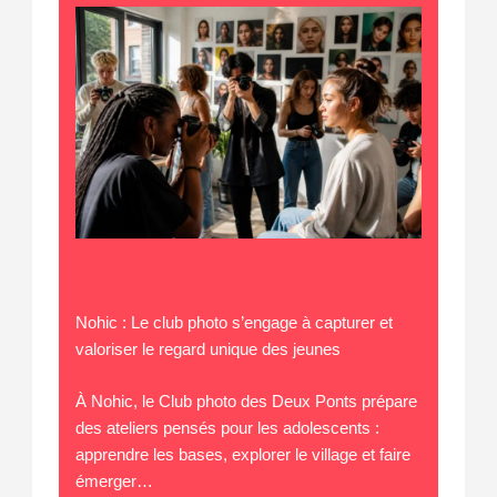
Nohic : Le club photo s’engage à capturer et
valoriser le regard unique des jeunes
À Nohic, le Club photo des Deux Ponts prépare
des ateliers pensés pour les adolescents :
apprendre les bases, explorer le village et faire
émerger…