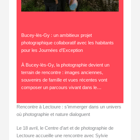
Bucey-lès-Gy : un ambitieux projet
photographique collaboratif avec les habitants
pour les Journées d’Exception
À Bucey-lès-Gy, la photographie devient un
terrain de rencontre : images anciennes,
souvenirs de famille et vues récentes vont
composer un parcours vivant dans le…
Rencontre à Lectoure : s’immerger dans un univers
où photographie et nature dialoguent
Le 18 avril, le Centre d’art et de photographie de
Lectoure accueille une rencontre avec Sylvie