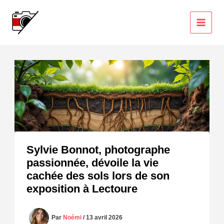
Aller
au
contenu
Sylvie Bonnot, photographe
passionnée, dévoile la vie
cachée des sols lors de son
exposition à Lectoure
Par
Noémi
/
13 avril 2026