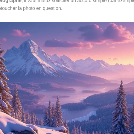
otographe
, il vaut mieux solliciter un accord simple (par exemp
etoucher la photo en question.