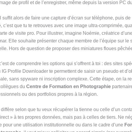
image de profil et de l’enregistrer, même depuis la version PC du
 suffit alors de faire une capture d’écran sur téléphone, puis de
té, c’est que tu te retrouves avec une image ultra-comprimée, qua
arte de visite pro. Pour illustrer, imagine Noémie, créatrice d’un
ar. Elle souhaite présenter chaque membre de l’équipe sur le si
lle. Hors de question de proposer des miniatures floues pêchées
c’est de comprendre les options qui s’offrent à toi : des sites s
IG Profile Downloader te permettent de saisir un pseudo et d’ob
imale, sans spyware ni inscription complexe. Cette étape, on la 
collègues du
Centre de Formation en Photographie
partenaire
sionnels ou des portfolios propres à la région.
 diffère selon que tu veux récupérer la tienne ou celle d’un cont
irect » à tes propres données, mais pas à celles de tiers. Ne né
e pour une utilisation institutionnelle ou dans le cadre d’une
For