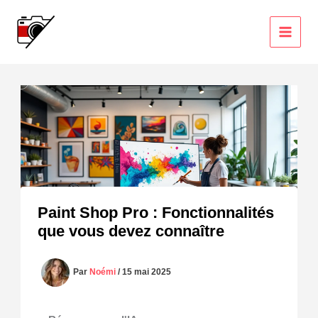
Aller
au
contenu
Paint Shop Pro : Fonctionnalités
que vous devez connaître
Par
Noémi
/
15 mai 2025