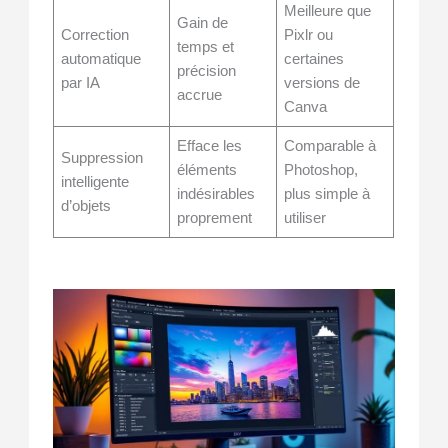
Meilleure que
Gain de
Correction
Pixlr ou
temps et
automatique
certaines
précision
par IA
versions de
accrue
Canva
Efface les
Comparable à
Suppression
éléments
Photoshop,
intelligente
indésirables
plus simple à
d’objets
proprement
utiliser