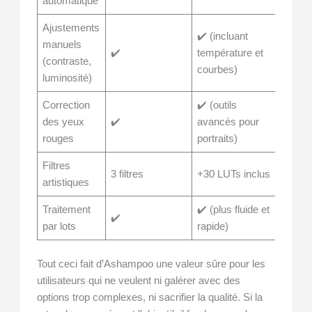
automatique
Ajustements
✔️ (incluant
manuels
✔️
température et
(contraste,
courbes)
luminosité)
Correction
✔️ (outils
des yeux
✔️
avancés pour
rouges
portraits)
Filtres
3 filtres
+30 LUTs inclus
artistiques
Traitement
✔️ (plus fluide et
✔️
par lots
rapide)
Tout ceci fait d’Ashampoo une valeur sûre pour les
utilisateurs qui ne veulent ni galérer avec des
options trop complexes, ni sacrifier la qualité. Si la