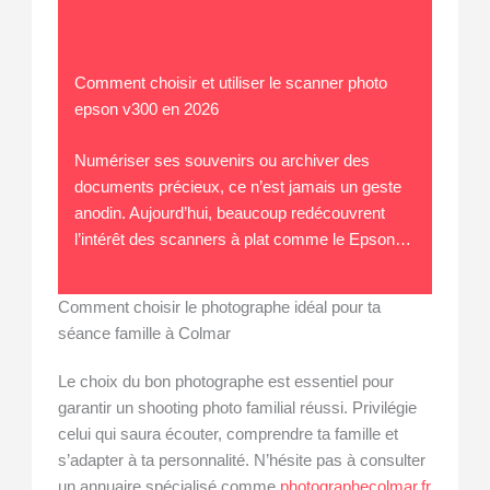
Comment choisir et utiliser le scanner photo
epson v300 en 2026
Numériser ses souvenirs ou archiver des
documents précieux, ce n’est jamais un geste
anodin. Aujourd’hui, beaucoup redécouvrent
l’intérêt des scanners à plat comme le Epson…
Comment choisir le photographe idéal pour ta
séance famille à Colmar
Le choix du bon photographe est essentiel pour
garantir un shooting photo familial réussi. Privilégie
celui qui saura écouter, comprendre ta famille et
s’adapter à ta personnalité. N’hésite pas à consulter
un annuaire spécialisé comme
photographecolmar.fr