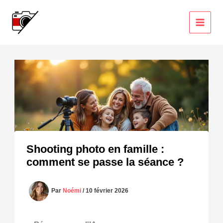
Aller
au
contenu
Shooting photo en famille :
comment se passe la séance ?
Par
Noémi
/
10 février 2026