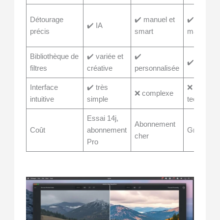
Détourage
✔️ manuel et
✔️
✔️ IA
précis
smart
manuel
Bibliothèque de
✔️ variée et
✔️
✔️ limitée
filtres
créative
personnalisée
Interface
✔️ très
❌
❌ complexe
intuitive
simple
technique
Essai 14j,
Abonnement
Coût
abonnement
Gratuit
cher
Pro