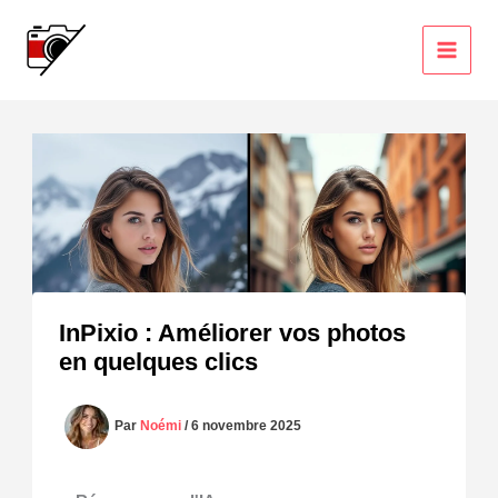
Aller
au
contenu
InPixio : Améliorer vos photos
en quelques clics
Par
Noémi
/
6 novembre 2025