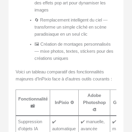
des effets pop art pour dynamiser les
images
🔄 Remplacement intelligent du ciel —
transforme un simple cliché en scène
paradisiaque en un seul clic
🖼️ Création de montages personnalisés
— mixe photos, textes, stickers pour des
créations uniques
Voici un tableau comparatif des fonctionnalités
majeures d’InPixio face à d’autres outils courants :
Adobe
Fonctionnalité
InPixio ⚙️
Photoshop
GIMP 🖌️
📸
🎨
Suppression
✔️
✔️ manuelle,
✔️
d’objets IA
automatique
avancée
manuelle